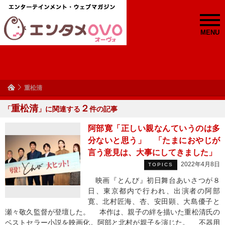
MENU
重松清
重松清
２
「
」に関連する
件の記事
阿部寛「正しい親なんていうのは多
分ないと思う」 「たまにおやじが
言う意見は、大事にしてきました」
2022年4月8日
TOPICS
映画『とんび』初日舞台あいさつが８
日、東京都内で行われ、出演者の阿部
寛、北村匠海、杏、安田顕、大島優子と
瀬々敬久監督が登壇した。 本作は、親子の絆を描いた重松清氏の
ベストセラー小説を映画化。阿部と北村が親子を演じた。 不器用