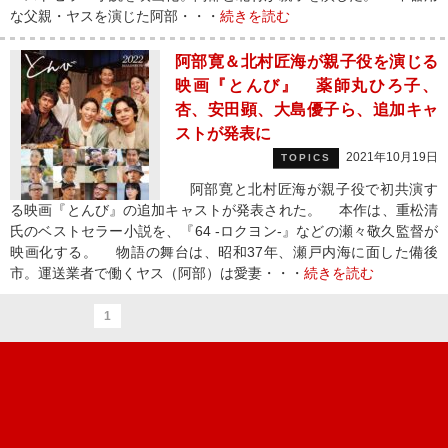
な父親・ヤスを演じた阿部・・・
続きを読む
阿部寛＆北村匠海が親子役を演じる
映画『とんび』 薬師丸ひろ子、
杏、安田顕、大島優子ら、追加キャ
ストが発表に
2021年10月19日
TOPICS
阿部寛と北村匠海が親子役で初共演す
る映画『とんび』の追加キャストが発表された。 本作は、重松清
氏のベストセラー小説を、『64 -ロクヨン-』などの瀬々敬久監督が
映画化する。 物語の舞台は、昭和37年、瀬戸内海に面した備後
市。運送業者で働くヤス（阿部）は愛妻・・・
続きを読む
1