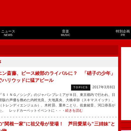
ニュース
音楽
特別企画
NEWS
MUSIC
PR
事
エン斎藤、ピース綾部のライバルに？ 「硝子の少年」
でハリウッドに猛アピール
2017年3月8日
TOPICS
ＳＩＮＧ／シング』のジャパンプレミアが８日、東京都内で行われ、日
替版の声優を務めた内村光良、大地真央、大橋卓弥（スキマスイッチ）、
（トレンディエンジェル）、木村昴、重本ことり、佐倉綾音、河口恭吾が
た。 レッドカーペットイベントに・・・
続きを読む
の“関根一家”に祖父母が登場！ 芦田愛菜ら“三姉妹”と
い物