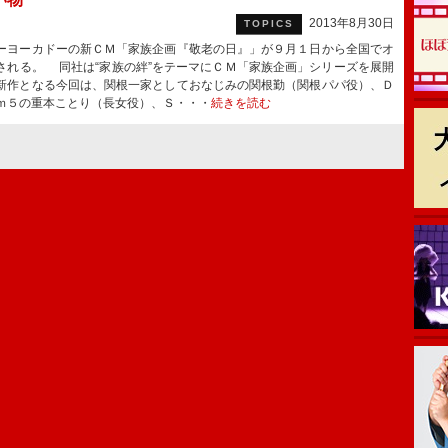
2013年8月30日
TOPICS
ヨーカドーの新ＣＭ「家族企画『敬老の日』」が９月１日から全国でオ
される。 同社は“家族の絆”をテーマにＣＭ「家族企画」シリーズを展開
新作となる今回は、関根一家としておなじみの関根勤（関根パパ役）、Ｄ
ｍ５の重本ことり（長女役）、Ｓ・・・
続きを読む