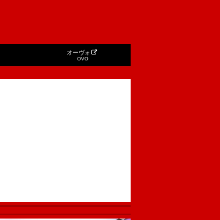
オーヴォ
OVO