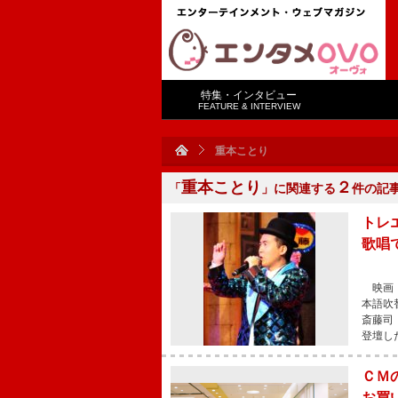
特集・インタビュー
FEATURE & INTERVIEW
重本ことり
重本ことり
２
「
」に関連する
件の記
トレ
歌唱
映画『
本語吹
斎藤司
登壇し
ＣＭ
お買