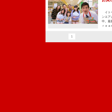
イトー
ンエア
中。最
ｒｅａ
1