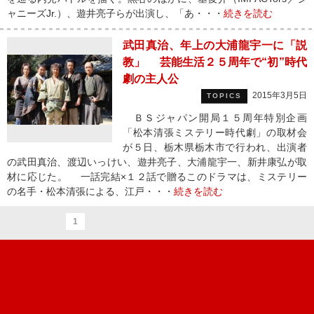
ャニーズJr.）、遊井亮子らが出演し、「あ・・・
続きを読む
武田真治、年上の大浦龍宇一に「説
教」 芸能生活２５周年で“初”時代
劇の主人公
2015年3月5日
TOPICS
ＢＳジャパン開局１５周年特別企画
「松本清張ミステリー時代劇」の取材会
が５日、栃木県栃木市で行われ、出演者
の武田真治、渡辺いっけい、遊井亮子、大浦龍宇一、新井康弘が取
材に応じた。 一話完結×１２話で贈るこのドラマは、ミステリー
の名手・松本清張による、江戸・・・
続きを読む
1