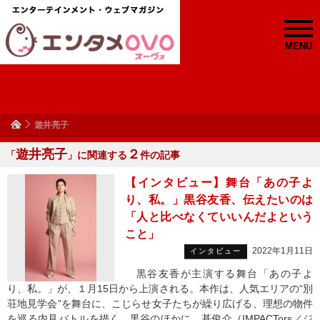
MENU
遊井亮子
遊井亮子
２
「
」に関連する
件の記事
【インタビュー】舞台「あの子よ
り、私。」黒谷友香、伝えたいのは
「人と比べなくていいんだよという
こと」
2022年1月11日
インタビュー
黒谷友香が主演する舞台「あの子よ
り、私。」が、１月15日から上演される。本作は、人気エリアの“別
荘地見学会”を舞台に、こじらせ女子たちが繰り広げる、理想の物件
を巡る内見バトルを描く。黒谷のほかに、基俊介（IMPACTors／ジ