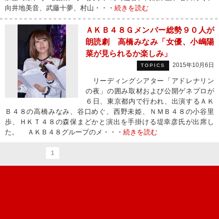
向井地美音、武藤十夢、村山・・・
続きを読む
ＡＫＢ４８Ｇメンバー総勢９０人が
朗読劇 高橋みなみ「女優、小嶋陽
菜が見られるか楽しみ」
2015年10月6日
TOPICS
リーディングシアター「アドレナリン
の夜」の囲み取材および公開ゲネプロが
６日、東京都内で行われ、出演するＡＫ
Ｂ４８の高橋みなみ、谷口めぐ、西野未姫、ＮＭＢ４８の小谷里
歩、ＨＫＴ４８の森保まどかと演出を手掛ける堤幸彦氏が出席し
た。 ＡＫＢ４８グループのメ・・・
続きを読む
1