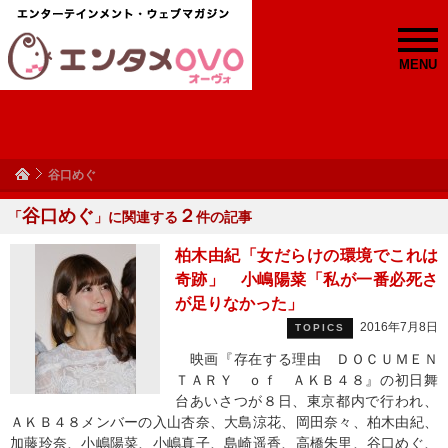
MENU
谷口めぐ
谷口めぐ
２
「
」に関連する
件の記事
柏木由紀「女だらけの環境でこれは
奇跡」 小嶋陽菜「私が一番必死さ
が足りなかった」
2016年7月8日
TOPICS
映画『存在する理由 ＤＯＣＵＭＥＮ
ＴＡＲＹ ｏｆ ＡＫＢ４８』の初日舞
台あいさつが８日、東京都内で行われ、
ＡＫＢ４８メンバーの入山杏奈、大島涼花、岡田奈々、柏木由紀、
加藤玲奈、小嶋陽菜、小嶋真子、島崎遥香、高橋朱里、谷口めぐ、