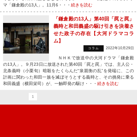
マ「鎌倉殿の13人」。11月6・・・
続きを読む
「鎌倉殿の13人」第40回「罠と罠」
義時と和田義盛の駆け引きを決着さ
せた政子の存在【大河ドラマコラ
ム】
2022年10月29日
コラム
ＮＨＫで放送中の大河ドラマ「鎌倉殿
の13人」。９月23日に放送された第40回「罠と罠」では、主人公・
北条義時（小栗旬）暗殺をたくらんだ“泉親衡の乱”を発端に、この
計画に関わった和田一族を滅ぼそうとする義時と、その挑発に乗る
和田義盛（横田栄司）が、一触即発の駆け・・・
続きを読む
1