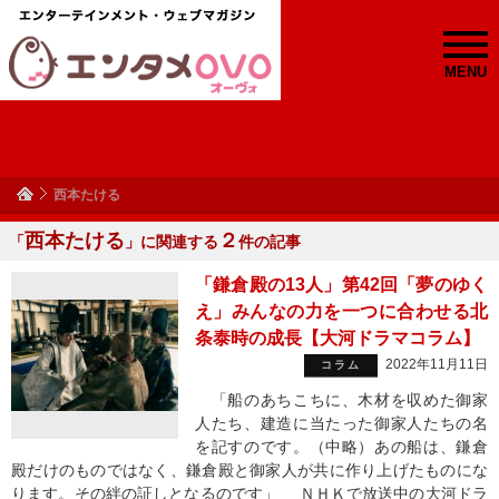
MENU
西本たける
西本たける
２
「
」に関連する
件の記事
「鎌倉殿の13人」第42回「夢のゆく
え」みんなの力を一つに合わせる北
条泰時の成長【大河ドラマコラム】
2022年11月11日
コラム
「船のあちこちに、木材を収めた御家
人たち、建造に当たった御家人たちの名
を記すのです。（中略）あの船は、鎌倉
殿だけのものではなく、鎌倉殿と御家人が共に作り上げたものにな
ります。その絆の証しとなるのです」 ＮＨＫで放送中の大河ドラ