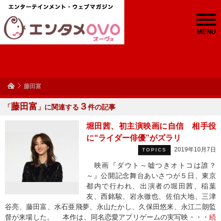
MENU
藤田富
藤田富
３
「
」に関連する
件の記事
堀田茜、初主演映画に自信 相手役
に“ライダー俳優”がズラリ
2019年10月7日
TOPICS
映画『ダウト～嘘つきオトコは誰？
～』公開記念舞台あいさつが５日、東京
都内で行われ、出演者の堀田茜、稲葉
友、西銘駿、岩永徹也、佐伯大地、三津
谷亮、藤田富、水石亜飛夢、永山たかし、久保田悠来、永江二朗監
督が来場した。 本作は、同名恋愛アプリゲームの実写映・・・
続