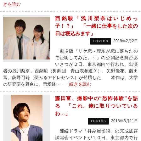
きを読む
西銘駿「浅川梨奈はいじめっ
子！？」 「一緒に仕事をした次の
日は寝込みます」
2019年2月2日
TOPICS
劇場版『リケ恋～理系が恋に落ちたの
で証明してみた。～』の公開記念舞台あ
いさつが２日、東京都内で行われ、出演
者の浅川梨奈、西銘駿（男劇団 青山表参道Ｘ）、矢野優花、藤田
富、荻野可鈴（夢みるアドレセンス）が登壇した。 本作は、大学
の研究室を舞台に、恋愛経・・・
続きを読む
藤田富、撮影中の“恐怖体験”を語
る 「これ、俺に取りついている
わ…」
2018年8月11日
TOPICS
連続ドラマ「拝み屋怪談」の完成披露
試写会イベントが１０日、東京都内で行