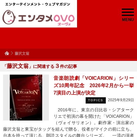
MENU
藤沢文翁
藤沢文翁
３
「
」に関連する
件の記事
音楽朗読劇「VOICARION」シリー
ズ10周年記念 2026年2月から一挙
7演目の上演が決定
2025年9月29日
TOPICS
2016年に、東京の日比谷・シアターク
リエで初演の幕を開けた「VOICARION」
（ヴォイサリオン）。劇作家・演出家の
藤沢文翁と東宝がタッグを組んで贈る、役者がマイクの前に立ち、
台本を持って演じる、朗読スタイルの舞台シリーズ。 一流の演者