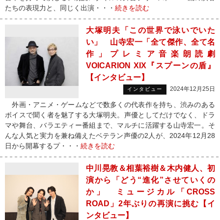
たちの表現力と、同じく出演・・・
続きを読む
大塚明夫「この世界で泳いでいた
い」 山寺宏一「全て傑作、全て名
作」プレミア音楽朗読劇
VOICARION XIX『スプーンの盾』
【インタビュー】
2024年12月25日
インタビュー
外画・アニメ・ゲームなどで数多くの代表作を持ち、渋みのある
ボイスで聞く者を魅了する大塚明夫。声優としてだけでなく、ドラ
マや舞台、バラエティー番組まで、マルチに活躍する山寺宏一。そ
んな人気と実力を兼ね備えたベテラン声優の2人が、2024年12月28
日から開幕するプ・・・
続きを読む
中川晃教＆相葉裕樹＆木内健人、初
演から「どう“進化”させていくの
か」 ミュージカル「CROSS
ROAD」2年ぶりの再演に挑む【イ
ンタビュー】