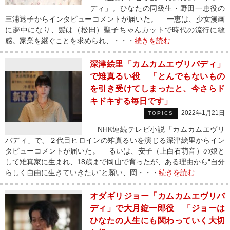
ディ」。ひなたの同級生・野田一恵役の
三浦透子からインタビューコメントが届いた。 一恵は、少女漫画
に夢中になり、髪は（松田）聖子ちゃんカットで時代の流行に敏
感。家業を継ぐことを求められ、・・・
続きを読む
深津絵里「カムカムエヴリバディ」
で雉真るい役 「とんでもないもの
を引き受けてしまったと、今さらド
キドキする毎日です」
2022年1月21日
TOPICS
NHK連続テレビ小説「カムカムエヴリ
バディ」で、２代目ヒロインの雉真るいを演じる深津絵里からイン
タビューコメントが届いた。 るいは、安子（上白石萌音）の娘と
して雉真家に生まれ、18歳まで岡山で育ったが、ある理由から“自分
らしく自由に生きていきたい“と願い、岡・・・
続きを読む
オダギリジョー「カムカムエヴリバ
ディ」で大月錠一郎役 「ジョーは
ひなたの人生にも関わっていく大切