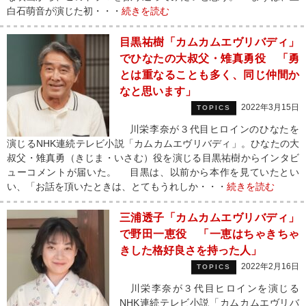
白石萌音が演じた初・・・
続きを読む
目黒祐樹「カムカムエヴリバディ」
でひなたの大叔父・雉真勇役 「勇
とは重なることも多く、同じ仲間か
なと思います」
2022年3月15日
TOPICS
川栄李奈が３代目ヒロインのひなたを
演じるNHK連続テレビ小説「カムカムエヴリバディ」。ひなたの大
叔父・雉真勇（きじま・いさむ）役を演じる目黒祐樹からインタビ
ューコメントが届いた。 目黒は、以前から本作を見ていたとい
い、「お話を頂いたときは、とてもうれしか・・・
続きを読む
三浦透子「カムカムエヴリバディ」
で野田一恵役 「一恵はちゃきちゃ
きした格好良さを持った人」
2022年2月16日
TOPICS
川栄李奈が３代目ヒロインを演じる
NHK連続テレビ小説「カムカムエヴリバ