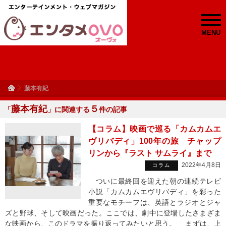
MENU
藤本有紀
藤本有紀
５
「
」に関連する
件の記事
【コラム】映画で巡る「カムカムエ
ヴリバディ」100年の旅 チャップ
リンから『ラスト サムライ』まで
2022年4月8日
コラム
ついに最終回を迎えた朝の連続テレビ
小説「カムカムエヴリバディ」を彩った
重要なモチーフは、英語とラジオとジャ
ズと野球、そして映画だった。ここでは、劇中に登場したさまざま
な映画から、このドラマを振り返ってみたいと思う。 まずは、上