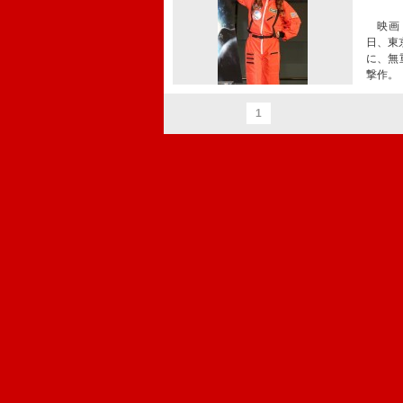
映画『
日、東
に、無
撃作。
1