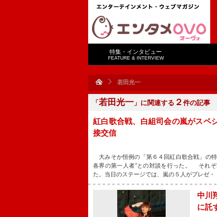
特集・インタビュー
FEATURE & INTERVIEW
若田光一
若田光一
２
「
」に関連する
件の記事
紅白歌合戦、白組司会の嵐がスペ
接交信
大みそか恒例の「第６４回紅白歌合戦」の特
各界の第一人者”との対談を行った。 それ
た。当日のステージでは、嵐の５人がプレゼ・
中川
に託