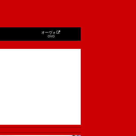
オーヴォ
OVO