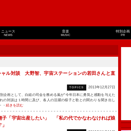
ニュース
音楽
特別企画
NEWS
MUSIC
PR
シャル対談 大野智、宇宙ステーションの若田さんと直
2013年12月27日
TOPICS
別企画として、白組の司会を務める嵐が“今年日本に勇気と感動を与えた
ぞれの対談は１時間に及び、各人の活躍の様子と歌との関わりを聞き出し
・・
続きを読む
翔子「宇宙出産したい」 「私の代でかなわなければ娘
す」