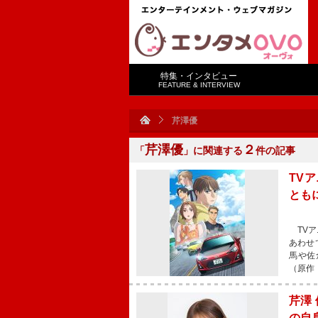
特集・インタビュー
FEATURE & INTERVIEW
芹澤優
芹澤優
２
「
」に関連する
件の記事
TVア
ともに
TVアニ
あわせ
馬や佐
（原作：
芹澤 
の自