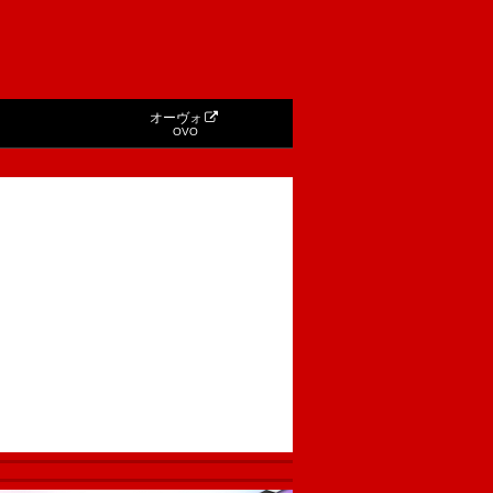
オーヴォ
OVO