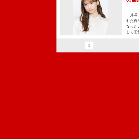
芹澤 
れた自
なった5
して初
1