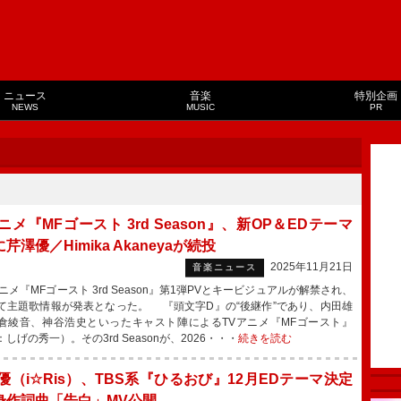
ニュース
音楽
特別企画
NEWS
MUSIC
PR
ニメ『MFゴースト 3rd Season』、新OP＆EDテーマ
芹澤優／Himika Akaneyaが続投
2025年11月21日
音楽ニュース
メ『MFゴースト 3rd Season』第1弾PVとキービジュアルが解禁され、
て主題歌情報が発表となった。 『頭文字D』の“後継作”であり、内田雄
倉綾音、神谷浩史といったキャスト陣によるTVアニメ『MFゴースト』
しげの秀一）。その3rd Seasonが、2026・・・
続きを読む
優（i☆Ris）、TBS系『ひるおび』12月EDテーマ決定
身作詞曲「告白」MV公開