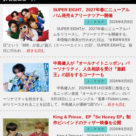
SUPER EIGHT、2027年春にニューアル
バム発売＆アリーナツアー開催
2026年8月8日
Ｊ－ＰＯＰ
SUPER EIGHTが、2027年春にニューアルバ
ムをリリースし、アリーナツアーを開催する。
本情報の発表が行われた日は、“令和8年8月8
日”という「888」が並ぶ“超八（スーパーエイト）の日”。SUPER EIGHTは、前
日に行われ …
続きを読む
中島健人が『オールナイトニッポン』パ
ーソナリティ、人生相談を受け『遊戯
王』の話をするコーナーも
2026年8月8日
Ｊ－ＰＯＰ
中島健人が、2026年8月14日深夜に放送とな
るニッポン放送『オールナイトニッポン』のパ
ーソナリティを担当する。 8月19日にニューシングル『鬼事 / Fiction Love』
がリリースされることを記念して、中島健人が通称“1部”のパ …
続きを読む
King & Prince、EP『So Honey EP』制
作ビハインドのティザー映像を公開
2026年8月8日
Ｊ－ＰＯＰ