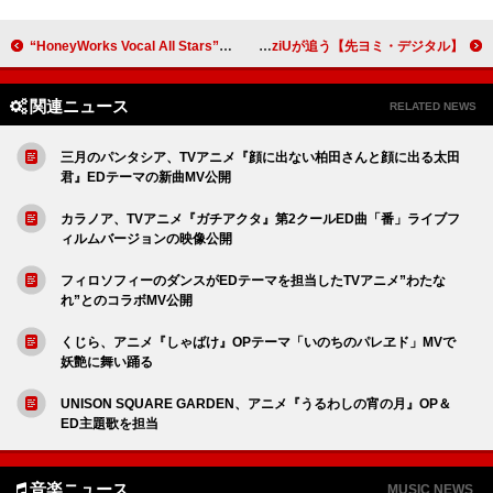
“HoneyWorks Vocal All Stars”、スペシャルなメンバー編成で「可愛くてごめん」披露 ＜THE FIRST TAKE＞
【先ヨミ・デジタル】RADWIMPSトリビュートALが現在DLアルバム首位走行中 松任谷由実／NiziUが追う
関連ニュース
RELATED NEWS
三月のパンタシア、TVアニメ『顔に出ない柏田さんと顔に出る太田
君』EDテーマの新曲MV公開
カラノア、TVアニメ『ガチアクタ』第2クールED曲「番」ライブフ
ィルムバージョンの映像公開
フィロソフィーのダンスがEDテーマを担当したTVアニメ”わたな
れ”とのコラボMV公開
くじら、アニメ『しゃばけ』OPテーマ「いのちのパレヱド」MVで
妖艶に舞い踊る
UNISON SQUARE GARDEN、アニメ『うるわしの宵の月』OP＆
ED主題歌を担当
音楽ニュース
MUSIC NEWS