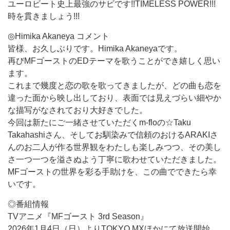
ユーロビート史上最強のサビです!!TIMELESS POWER!!!
時を貫きましょう!!!
◎Himika Akaneya コメント
皆様、お久しぶりです。Himika Akaneyaです。
再びMFゴーストのEDテーマを歌うことができ嬉しく思い
ます。
これまで幾度と恋の歌を歌ってきましたが、どの曲も恋を
違った面から映し出しており、表面では見えづらい細やか
な描写がなされており大好きでした。
今回は新たにご一緒させていただくm-floの☆Taku
Takahashiさん、そしてお馴染みで信頼のおけるARAKIさ
んのお二人が作る世界観をわたしも楽しみつつ、その美し
さ一つ一つを溢さぬよう丁寧に歌わせていただきました。
MFゴーストの世界を彩る手助けを、この曲でできたら幸
いです。
◎番組情報
TVアニメ『MFゴースト 3rd Season』
2026年1月4日（日）よりTOKYO MXほかにて放送開始