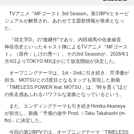
TVアニメ『MFゴースト 3rd Season』第1弾PVとキービ
ジュアルが解禁され、あわせて主題歌情報が発表となっ
た。
『頭文字D』の“後継作”であり、内田雄馬や佐倉綾音、
神谷浩史といったキャスト陣によるTVアニメ『MFゴース
ト』（原作：しげの秀一）。その3rd Seasonが、2026年1
月4日よりTOKYO MXほかにて放送開始が決定した。
オープニングテーマは、1st・2ndに引き続き、芹澤優が
担当。MOTSUとの3度目となるタッグも実現した新曲
「TIMELESS POWER feat. MOTSU」は、“時を貫く”ほど
の疾走感あふれるパワフルな楽曲となっているという。
また、エンディングテーマも引き続きHimika Akaneya
が担当し、新曲「予感の途中 Prod. ☆Taku Takahashi (m-
flo)」に決定した。
今回の第1弾PVでは、オープニングテーマ「TIMELESS