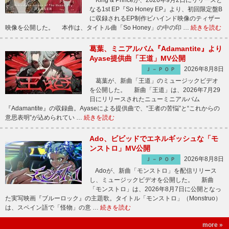
King & Princeが、2026年9月2日にリリースと
なる1st EP『So Honey EP』より、初回限定盤B
に収録されるEP制作ビハインド映像のティザー
映像を公開した。 本作は、タイトル曲「So Honey」の中の印 …
続きを読む
葛葉、ミニアルバム『Adamantite』より
Ayase提供曲「王道」MV公開
2026年8月8日
Ｊ－ＰＯＰ
葛葉が、新曲「王道」のミュージックビデオ
を公開した。 新曲「王道」は、2026年7月29
日にリリースされたニューミニアルバム
『Adamantite』の収録曲。Ayaseによる提供曲で、“王者の苦悩”と“これからの
意思表明”が込められてい …
続きを読む
Ado、ビビッドでエネルギッシュな「モ
ンストロ」MV公開
2026年8月8日
Ｊ－ＰＯＰ
Adoが、新曲「モンストロ」を配信リリース
し、ミュージックビデオを公開した。 新曲
「モンストロ」は、2026年8月7日に公開となっ
た実写映画『ブルーロック』の主題歌。タイトル「モンストロ」（Monstruo）
は、スペイン語で「怪物」の意 …
続きを読む
more »