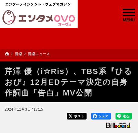
MENU
音楽
音楽ニュース
芹澤 優（i☆Ris）、TBS系『ひる
おび』12月EDテーマ決定の自身
作詞曲「告白」MV公開
2024年12月3日 / 17:15
ポスト
シェア
送る