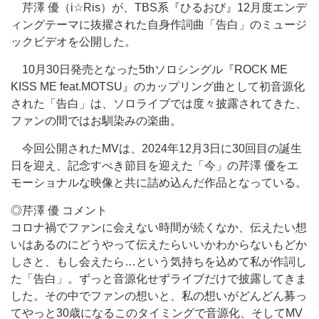
芹澤 優（i☆Ris）が、TBS系『ひるおび』12月度エンデ
ィングテーマに抜擢された自身作詞曲「告白」のミュージ
ックビデオを公開した。
10月30日発売となった5thソロシングル『ROCK ME
KISS ME feat.MOTSU』のカップリング曲として初音源化
された「告白」は、ソロライブでは度々披露されてきた、
ファンの間ではお馴染みの楽曲。
今回公開されたMVは、2024年12月3日に30回目の誕生
日を迎え、記念すべき節目を迎えた「今」の芹澤 優をエ
モーショナルな映像と共に詰め込んだ作品となっている。
◎芹澤 優 コメント
コロナ禍でファンに会えない時間が続くなか、伝えたい想
いはあるのにどうやって伝えたらいいかわからないもどか
しさと、もし会えたら…という気持ちを込めて私が作詞し
た「告白」。ずっと音源化せずライブだけで披露してきま
した。その中でファンの想いと、私の想いがどんどん募っ
てやっと30歳になるこのタイミングで音源化、そしてMV