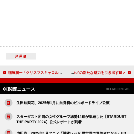
芹澤優
稲垣潤一「クリスマスキャロルの頃には」アレンジを加えた新バージョンのリリース決定
＜インタビュー＞ アルゼンチンのアーバン・シーン気鋭Luck Raが語る、“Cuarteto”の新たな魅力を引き出す鍵
関連ニュース
RELATED NEWS
生田絵梨花、2025年1月に自身初のビルボードライブ公演
スターダスト所属の女性グループ総勢14組が集結した【STARDUST
THE PARTY 2024】公式レポートが到着
内田彩、2025年1月アニメ『戦隊レッド 異世界で冒険者になる』ED