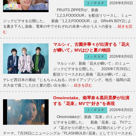
2026年8月6日
Ｊ－ＰＯＰ
FRUITS ZIPPERが、新曲
「1,2,3,FOOOOUR」を配信リリースし、ミュー
ジックビデオを公開した。 新曲「1,2,3,FOOOOUR」は、GRe4N BOYZによ
る書き下ろし楽曲。電車の中でそれぞれの未来へ向かう人々の姿を …
続きを読
む
マルシィ、古園井寧々が出演する「花火
が瞬いて」MVはひと夏の物語
2026年8月6日
Ｊ－ＰＯＰ
マルシィが、新曲「花火が瞬いて」のミュー
ジックビデオを公開した。 2026年7月29日に
配信リリースされた新曲「花火が瞬いて」は、
テレビ西日本の番組『じもちゃんねる』のタイアップソング。地元・福岡の花
火大会で過ごしたひと夏の思い出を描い …
続きを読む
Omoinotake、南琴奈＆黒田昊夢が出演
する「花束」MVで“好き”を表現
2026年8月6日
Ｊ－ＰＯＰ
Omoinotakeが、新曲「花束」のミュージック
ビデオを公開した。 新曲「花束」は、TVアニ
メ『花ざかりの君たちへ』第2期のエンディング
テーマ。7月29日にニューシングル『FLASHBULB / 花束』としてリリースされ