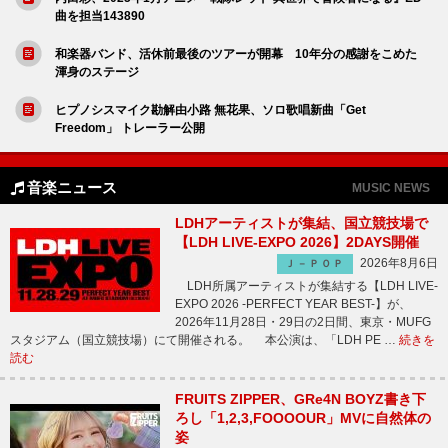
曲を担当143890
和楽器バンド、活休前最後のツアーが開幕 10年分の感謝をこめた
渾身のステージ
ヒプノシスマイク勘解由小路 無花果、ソロ歌唱新曲「Get
Freedom」 トレーラー公開
音楽ニュース
MUSIC NEWS
LDHアーティストが集結、国立競技場で
【LDH LIVE-EXPO 2026】2DAYS開催
2026年8月6日
Ｊ－ＰＯＰ
LDH所属アーティストが集結する【LDH LIVE-
EXPO 2026 -PERFECT YEAR BEST-】が、
2026年11月28日・29日の2日間、東京・MUFG
スタジアム（国立競技場）にて開催される。 本公演は、「LDH PE …
続きを
読む
FRUITS ZIPPER、GRe4N BOYZ書き下
ろし「1,2,3,FOOOOUR」MVに自然体の
姿