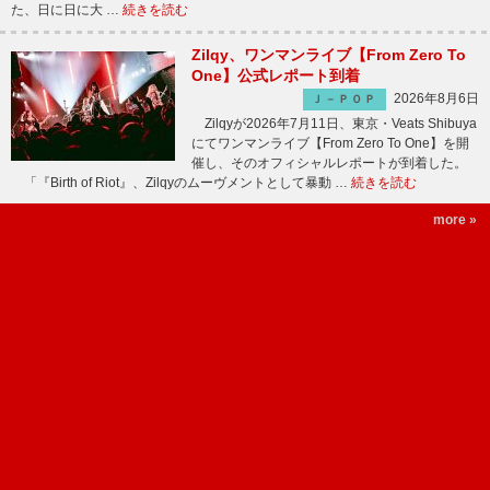
た、日に日に大 …
続きを読む
Zilqy、ワンマンライブ【From Zero To
One】公式レポート到着
2026年8月6日
Ｊ－ＰＯＰ
Zilqyが2026年7月11日、東京・Veats Shibuya
にてワンマンライブ【From Zero To One】を開
催し、そのオフィシャルレポートが到着した。
「『Birth of Riot』、Zilqyのムーヴメントとして暴動 …
続きを読む
more »