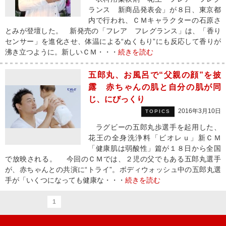
ランス 新商品発表会」が８日、東京都
内で行われ、ＣＭキャラクターの石原さ
とみが登壇した。 新発売の「フレア フレグランス」は、「香り
センサー」を進化させ、体温による“ぬくもり”にも反応して香りが
沸き立つように。新しいＣＭ・・・
続きを読む
五郎丸、お風呂で“父親の顔”を披
露 赤ちゃんの肌と自分の肌が同
じ、にびっくり
2016年3月10日
TOPICS
ラグビーの五郎丸歩選手を起用した、
花王の全身洗浄料「ビオレｕ」新ＣＭ
「健康肌は弱酸性」篇が１８日から全国
で放映される。 今回のＣＭでは、２児の父でもある五郎丸選手
が、赤ちゃんとの共演に“トライ”。ボディウォッシュ中の五郎丸選
手が「いくつになっても健康な・・・
続きを読む
1