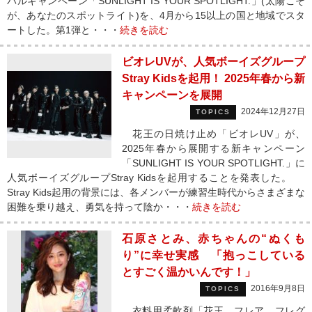
バルキャンペーン「SUNLIGHT IS YOUR SPOTLIGHT.」(太陽こそ
が、あなたのスポットライト)を、4月から15以上の国と地域でスタ
ートした。第1弾と・・・
続きを読む
ビオレUVが、人気ボーイズグループ
Stray Kidsを起用！ 2025年春から新
キャンペーンを展開
2024年12月27日
TOPICS
花王の日焼け止め「ビオレUV」が、
2025年春から展開する新キャンペーン
「SUNLIGHT IS YOUR SPOTLIGHT.」に
人気ボーイズグループStray Kidsを起用することを発表した。
Stray Kids起用の背景には、各メンバーが練習生時代からさまざまな
困難を乗り越え、勇気を持って陰か・・・
続きを読む
石原さとみ、赤ちゃんの“ぬくも
り”に幸せ実感 「抱っこしている
とすごく温かいんです！」
2016年9月8日
TOPICS
衣料用柔軟剤「花王 フレア フレグ