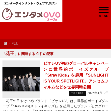
MENU
花王
花王
４
「
」に関連する
件の記事
ビオレUV初のグローバルキャンペー
ンに世界的ボーイズグループ
「Stray Kids」を起用 「SUNLIGHT
IS YOUR SPOTLIGHT.」アンセムフ
ィルムなどを世界同時公開
2025年4月10日
TOPICS
花王の日やけ止めブランド「ビオレUV」は、世界的ボーイズグル
ープ「Stray Kids(ストレイキッズ)」を起用したブランド初のグロー