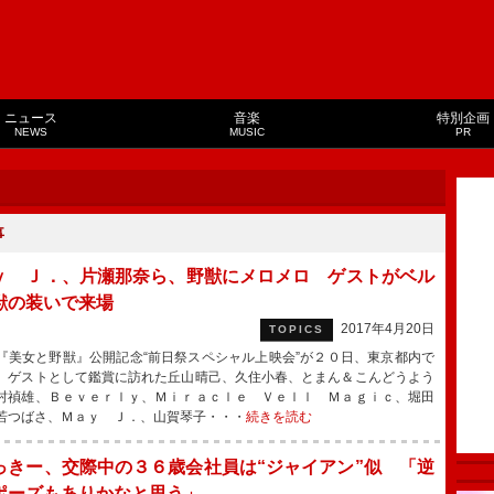
ニュース
音楽
特別企画
NEWS
MUSIC
PR
事
ｙ Ｊ．、片瀬那奈ら、野獣にメロメロ ゲストがベル
獣の装いで来場
2017年4月20日
TOPICS
美女と野獣』公開記念“前日祭スペシャル上映会”が２０日、東京都内で
、ゲストとして鑑賞に訪れた丘山晴己、久住小春、とまん＆こんどうよう
村禎雄、Ｂｅｖｅｒｌｙ、Ｍｉｒａｃｌｅ Ｖｅｌｌ Ｍａｇｉｃ、堀田
若つばさ、Ｍａｙ Ｊ．、山賀琴子・・・
続きを読む
っきー、交際中の３６歳会社員は“ジャイアン”似 「逆
ポーズもありかなと思う」