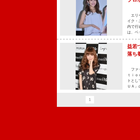
エリー
イク・
内で行
は、ベ
益若
落ち
ファッ
ｔｉｏ
トとし
ＵＡ」
1