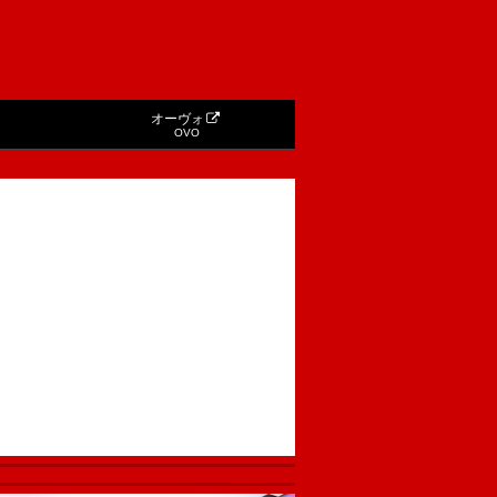
オーヴォ
OVO