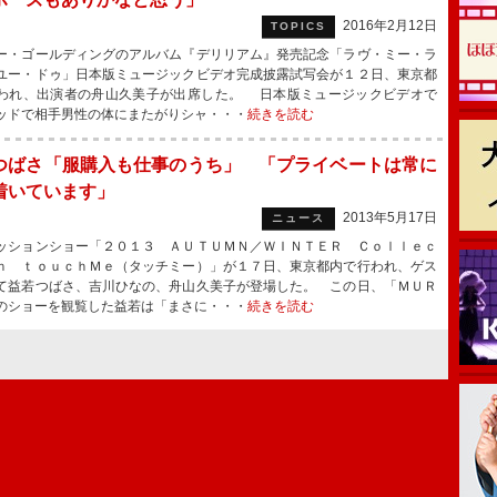
2016年2月12日
TOPICS
・ゴールディングのアルバム『デリリアム』発売記念「ラヴ・ミー・ラ
ユー・ドゥ」日本版ミュージックビデオ完成披露試写会が１２日、東京都
われ、出演者の舟山久美子が出席した。 日本版ミュージックビデオで
ッドで相手男性の体にまたがりシャ・・・
続きを読む
つばさ「服購入も仕事のうち」 「プライベートは常に
着いています」
2013年5月17日
ニュース
ションショー「２０１３ ＡＵＴＵＭＮ／ＷＩＮＴＥＲ Ｃｏｌｌｅｃ
ｎ ｔｏｕｃｈＭｅ（タッチミー）」が１７日、東京都内で行われ、ゲス
て益若つばさ、吉川ひなの、舟山久美子が登場した。 この日、「ＭＵＲ
のショーを観覧した益若は「まさに・・・
続きを読む