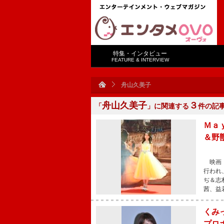
特集・インタビュー
FEATURE & INTERVIEW
舟山久美子
舟山久美子
３
「
」に関連する
件の記
Ｍａ
＆野
映画『
行われ
ぢ＆志
茜、益
くみ
プロ