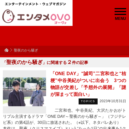
MENU
聖夜のから騒ぎ
聖夜のから騒ぎ
２
「
」に関連する
件の記事
「ONE DAY」“誠司”二宮和也と“桔
梗”中谷美紀がついに出会う 3つの
物語が交差し「予想外の展開」「謎
が深まって面白い」
2023年10月31日
TOPICS
二宮和也、中谷美紀、大沢たかおがト
リプル主演するドラマ「ONE DAY～聖夜のから騒ぎ～」（フジテレ
ビ系）の第4話が、30日に放送された。（※以下、ネタバレあり）
本作は、聖夜（クリスマスイブ）という“たった1日”の出来事を1ク