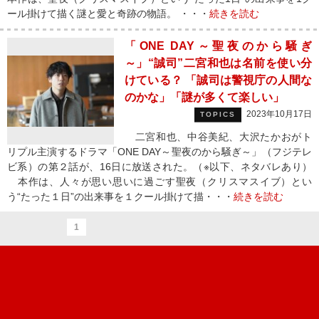
ール掛けて描く謎と愛と奇跡の物語。 ・・・
続きを読む
「ONE DAY～聖夜のから騒ぎ
～」“誠司”二宮和也は名前を使い分
けている？ 「誠司は警視庁の人間な
のかな」「謎が多くて楽しい」
2023年10月17日
TOPICS
二宮和也、中谷美紀、大沢たかおがト
リプル主演するドラマ「ONE DAY～聖夜のから騒ぎ～」（フジテレ
ビ系）の第２話が、16日に放送された。（※以下、ネタバレあり）
本作は、人々が思い思いに過ごす聖夜（クリスマスイブ）とい
う“たった１日”の出来事を１クール掛けて描・・・
続きを読む
1