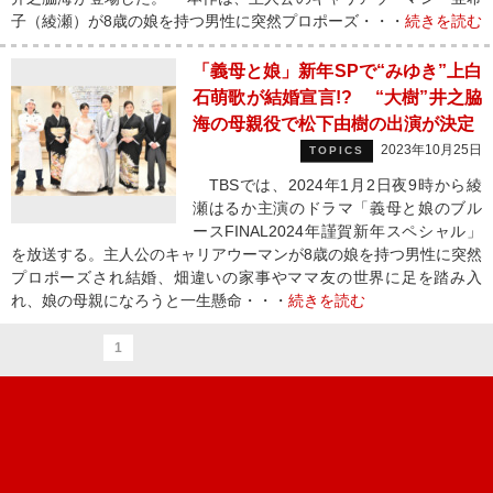
子（綾瀬）が8歳の娘を持つ男性に突然プロポーズ・・・
続きを読む
「義母と娘」新年SPで“みゆき”上白
石萌歌が結婚宣言!? “大樹”井之脇
海の母親役で松下由樹の出演が決定
2023年10月25日
TOPICS
TBSでは、2024年1月2日夜9時から綾
瀬はるか主演のドラマ「義母と娘のブル
ースFINAL2024年謹賀新年スペシャル」
を放送する。主人公のキャリアウーマンが8歳の娘を持つ男性に突然
プロポーズされ結婚、畑違いの家事やママ友の世界に足を踏み入
れ、娘の母親になろうと一生懸命・・・
続きを読む
1