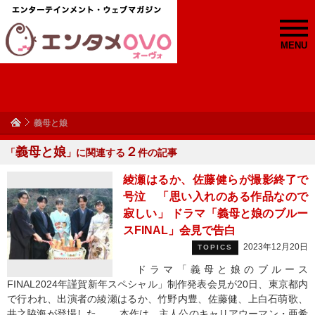
MENU
義母と娘
義母と娘
２
「
」に関連する
件の記事
綾瀬はるか、佐藤健らが撮影終了で
号泣 「思い入れのある作品なので
寂しい」 ドラマ「義母と娘のブルー
スFINAL」会見で告白
2023年12月20日
TOPICS
ドラマ「義母と娘のブルース
FINAL2024年謹賀新年スペシャル」制作発表会見が20日、東京都内
で行われ、出演者の綾瀬はるか、竹野内豊、佐藤健、上白石萌歌、
井之脇海が登場した。 本作は、主人公のキャリアウーマン・亜希