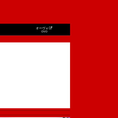
オーヴォ
OVO