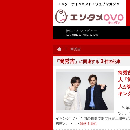
特集・インタビュー
FEATURE & INTERVIEW
簡秀吉
簡秀吉
３
「
」に関連する
件の記事
簡秀
人「
人が
キン
昨年8
ツ」。
イキング」が、全国の劇場で期間限定上映中だ
秀吉と、・・・
続きを読む