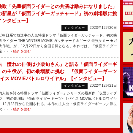
純政「先輩仮面ライダーとの共演は励みになりました」
の新星が「仮面ライダーガッチャード」初の劇場版に挑
インタビュー】
2023年12月20日
インタビュー
朝日系で放送中の人気特撮ドラマ「仮面ライダーガッチャード」初の映
ライダー THE WINTER MOVIE ガッチャード＆ギーツ 最強ケミー★ガ
大作戦』が、12月22日から全国公開となる。本作では、「仮面ライダー
宝・・・
続きを読む
吉「憧れの俳優は小栗旬さん」と語る「仮面ライダーギ
」の主役が、初の劇場版に挑む 『仮面ライダーギーツ
バイス MOVIEバトルロワイヤル』【インタビュー】
2022年12月21日
インタビュー
人気を誇る特撮ドラマ「仮面ライダー」シリーズの最新作「仮面ライダ
ツ」初の劇場版『仮面ライダーギーツ×リバイス MOVIEバトルロワイヤ
、12月23日から公開される。本作の主人公・仮面ライダーギーツ／浮世
の・・・
続きを読む