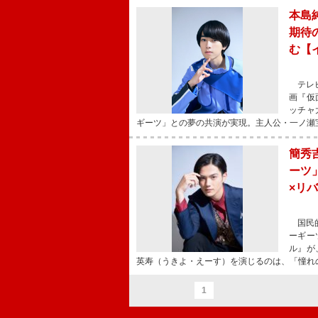
本島
期待
む【
テレビ
画『仮面
ッチャ
ギーツ」との夢の共演が実現。主人公・一ノ瀬
簡秀
ーツ
×リ
国民的
ーギー
ル』が
英寿（うきよ・えーす）を演じるのは、「憧れ
1