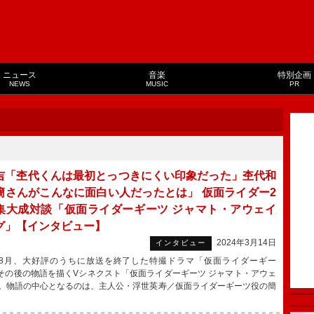
ニュース
音楽
特別企画
NEWS
MUSIC
PR
吉「杢代くんは最初とっつきにくい印象だった」杢代和
簡さんがこんなに面白い人だったとは」 仮面ライダー2
集大成対談「仮面ライダーギーツ ジャマト・アウェイ
グ」【インタビュー】
2024年3月14日
インタビュー
月、大好評のうちに放送を終了した特撮ドラマ「仮面ライダーギー
その後の物語を描くVシネクスト「仮面ライダーギーツ ジャマト・アウェ
。物語の中心となるのは、主人公・浮世英寿／仮面ライダーギーツ役の簡