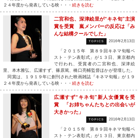
２４年度から発表している映・・・
続きを読む
二宮和也、深津絵里が“キネ旬”主演
賞を受賞 嵐メンバーの反応は「み
んな結構クールでした」
2016年2月13日
TOPICS
「２０１５年 第８９回キネマ旬報ベ
スト・テン表彰式」が１３日、東京都内
で行われ、受賞者の二宮和也、深津絵
里、本木雅弘、広瀬すず、篠原篤、橋口亮輔監督ほかが登壇した。
同賞は、１９１９年に創刊された映画雑誌『キネマ旬報』が１９
２４年度から発表している映・・・
続きを読む
広瀬すず“キネ旬”新人女優賞を受
賞 「お姉ちゃんたちとの出会いが
大きかった」
2016年2月13日
TOPICS
「２０１５年 第８９回キネマ旬報ベ
スト・テン表彰式」が１３日、東京都内