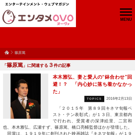
MENU
篠原篤
篠原篤
３
「
」に関連する
件の記事
本木雅弘、妻と愛人の“鉢合わせ”回
避！？ 「内心妙に落ち着かなかっ
た」
2016年2月13日
TOPICS
「２０１５年 第８９回キネマ旬報ベ
スト・テン表彰式」が１３日、東京都内
で行われ、受賞者の深津絵里、二宮和
也、本木雅弘、広瀬すず、篠原篤、橋口亮輔監督ほかが登壇した。
同賞は、１９１９年に創刊された映画雑誌『キネマ旬報』が１９