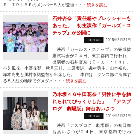
Ｅ ＴＲＩＢＥのメンバー５人が登壇・・・
続きを読む
石井杏奈「責任感やプレッシャーも
あった」 初主演作『ガールズ・ス
テップ』が公開に
2015年8月24日
TOPICS
映画『ガールズ・ステップ』の完成披
露試写会が２４日、東京都内で行われ、
出演者の石井杏奈（Ｅ－ｇｉｒｌｓ）、
小芝風花、小野花梨、秋月三佳、上原実矩、磯村勇斗、山本裕典、
塚本高史と川村泰祐監督が出席した。 本作は、ダンス部に所属す
る５人組の地味でダメダメ・・・
続きを読む
乃木坂４６中田花奈「男性に手を触
れられてびっくりした」 『デスブ
ログ 劇場版』舞台あいさつ
2014年5月24日
TOPICS
映画『デスブログ 劇場版』の初日舞
台あいさつが２４日、東京都内で行わ