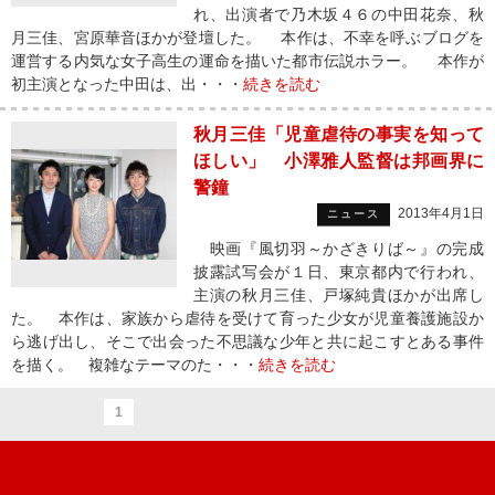
れ、出演者で乃木坂４６の中田花奈、秋
月三佳、宮原華音ほかが登壇した。 本作は、不幸を呼ぶブログを
運営する内気な女子高生の運命を描いた都市伝説ホラー。 本作が
初主演となった中田は、出・・・
続きを読む
秋月三佳「児童虐待の事実を知って
ほしい」 小澤雅人監督は邦画界に
警鐘
2013年4月1日
ニュース
映画『風切羽～かざきりば～』の完成
披露試写会が１日、東京都内で行われ、
主演の秋月三佳、戸塚純貴ほかが出席し
た。 本作は、家族から虐待を受けて育った少女が児童養護施設か
ら逃げ出し、そこで出会った不思議な少年と共に起こすとある事件
を描く。 複雑なテーマのた・・・
続きを読む
1