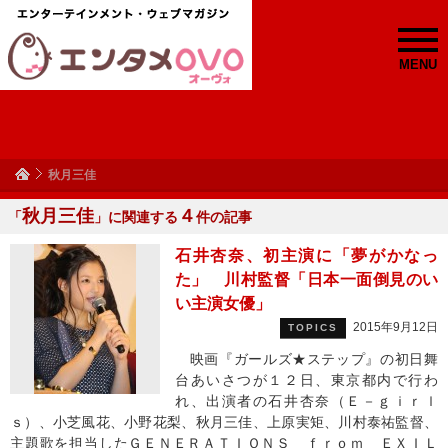
MENU
秋月三佳
秋月三佳
４
「
」に関連する
件の記事
石井杏奈、初主演に「夢がかなっ
た」 川村監督「日本一面倒見のい
い主演女優」
2015年9月12日
TOPICS
映画『ガールズ★ステップ』の初日舞
台あいさつが１２日、東京都内で行わ
れ、出演者の石井杏奈（Ｅ－ｇｉｒｌ
ｓ）、小芝風花、小野花梨、秋月三佳、上原実矩、川村泰祐監督、
主題歌を担当したＧＥＮＥＲＡＴＩＯＮＳ ｆｒｏｍ ＥＸＩＬ