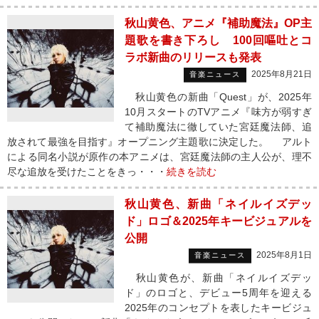
秋山黄色、アニメ『補助魔法』OP主
題歌を書き下ろし 100回嘔吐とコ
ラボ新曲のリリースも発表
2025年8月21日
音楽ニュース
秋山黄色の新曲「Quest」が、2025年
10月スタートのTVアニメ『味方が弱すぎ
て補助魔法に徹していた宮廷魔法師、追
放されて最強を目指す』オープニング主題歌に決定した。 アルト
による同名小説が原作の本アニメは、宮廷魔法師の主人公が、理不
尽な追放を受けたことをきっ・・・
続きを読む
秋山黄色、新曲「ネイルイズデッ
ド」ロゴ＆2025年キービジュアルを
公開
2025年8月1日
音楽ニュース
秋山黄色が、新曲「ネイルイズデッ
ド」のロゴと、デビュー5周年を迎える
2025年のコンセプトを表したキービジュ