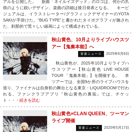
アルを公開した。 新曲「ネイルイズデッド」のロゴは、何かの爪
痕のように鋭いデザイン。楽曲の詳細は後日発表となる。 キービ
ジュアルは、イラストレーター/グラフィックデザイナーのYOTA
SAKIが手掛けた。“BUG TYPE”と書かれたタイポグラフィが施され
た、刹那的で荒々しい線画によって構成されている。
秋山黄色、10月よりライブハウスツ
アー【鬼奏本能】へ
2025年6月6日
音楽ニュース
秋山黄色が、2025年10月よりライブハ
ウスツアー【秋山黄色 LIVE HOUSE
TOUR 「鬼奏本能」】を開催する。 本
ツアーでは、全国9か所のライブハウスを
巡り、ファイナルは自身初の舞台となる東京・LIQUIDROOMで行わ
れる。ファンクラブアプリ『秋山黄色の裏垢』では、チケッ
ト・・・
続きを読む
秋山黄色×CLAN QUEEN、ツーマン
ライブ開催
2025年5月17日
音楽ニュース