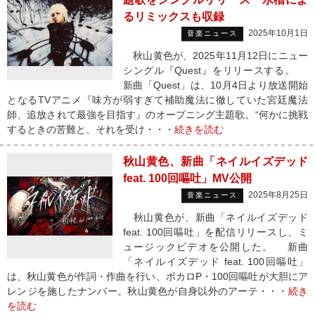
るリミックスも収録
2025年10月1日
音楽ニュース
秋山黄色が、2025年11月12日にニュー
シングル『Quest』をリリースする。
新曲「Quest」は、10月4日より放送開始
となるTVアニメ『味方が弱すぎて補助魔法に徹していた宮廷魔法
師、追放されて最強を目指す』のオープニング主題歌。“何かに挑戦
するときの苦難と、それを受け・・・
続きを読む
秋山黄色、新曲「ネイルイズデッド
feat. 100回嘔吐」MV公開
2025年8月25日
音楽ニュース
秋山黄色が、新曲「ネイルイズデッド
feat. 100回嘔吐」を配信リリースし、ミ
ュージックビデオを公開した。 新曲
「ネイルイズデッド feat. 100回嘔吐」
は、秋山黄色が作詞・作曲を行い、ボカロP・100回嘔吐が大胆にア
レンジを施したナンバー。秋山黄色が自身以外のアーテ・・・
続き
を読む