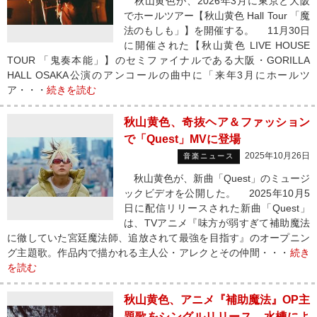
秋山黄色が、2026年3月に東京と大阪
でホールツアー【秋山黄色 Hall Tour 「魔
法のもしも」】を開催する。 11月30日
に開催された【秋山黄色 LIVE HOUSE
TOUR 「鬼奏本能」】のセミファイナルである大阪・GORILLA
HALL OSAKA公演のアンコールの曲中に「来年3月にホールツ
ア・・・
続きを読む
秋山黄色、奇抜ヘア＆ファッション
で「Quest」MVに登場
2025年10月26日
音楽ニュース
秋山黄色が、新曲「Quest」のミュージ
ックビデオを公開した。 2025年10月5
日に配信リリースされた新曲「Quest」
は、TVアニメ『味方が弱すぎて補助魔法
に徹していた宮廷魔法師、追放されて最強を目指す』のオープニン
グ主題歌。作品内で描かれる主人公・アレクとその仲間・・・
続き
を読む
秋山黄色、アニメ『補助魔法』OP主
題歌をシングルリリース 水槽によ