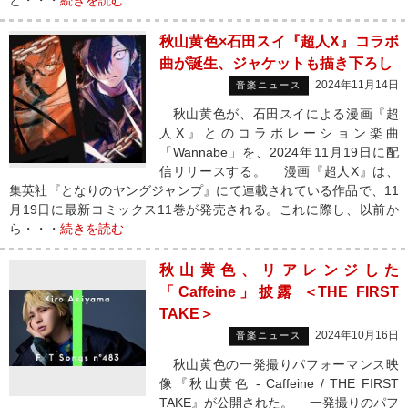
と・・・
続きを読む
秋山黄色×石田スイ『超人X』コラボ
曲が誕生、ジャケットも描き下ろし
2024年11月14日
音楽ニュース
秋山黄色が、石田スイによる漫画『超
人X』とのコラボレーション楽曲
「Wannabe」を、2024年11月19日に配
信リリースする。 漫画『超人X』は、
集英社『となりのヤングジャンプ』にて連載されている作品で、11
月19日に最新コミックス11巻が発売される。これに際し、以前か
ら・・・
続きを読む
秋山黄色、リアレンジした
「Caffeine」披露 ＜THE FIRST
TAKE＞
2024年10月16日
音楽ニュース
秋山黄色の一発撮りパフォーマンス映
像『秋山黄色 - Caffeine / THE FIRST
TAKE』が公開された。 一発撮りのパフ