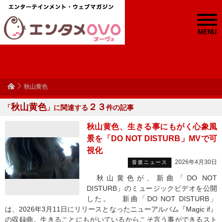
MENU
秋山黄色
秋山黄色
２３
「
」に関連する
件の記事
秋山黄色、生きる事にもがく心象風
景を「DO NOT DISTURB」MVで可
視化
2026年4月30日
音楽ニュース
秋山黄色が、新曲「DO NOT
DISTURB」のミュージックビデオを公開
した。 新曲「DO NOT DISTURB」
は、2026年3月11日にリリースとなったニューアルバム『Magic if』
の収録曲。生きることにもがいているからこそ言う事ができるスト