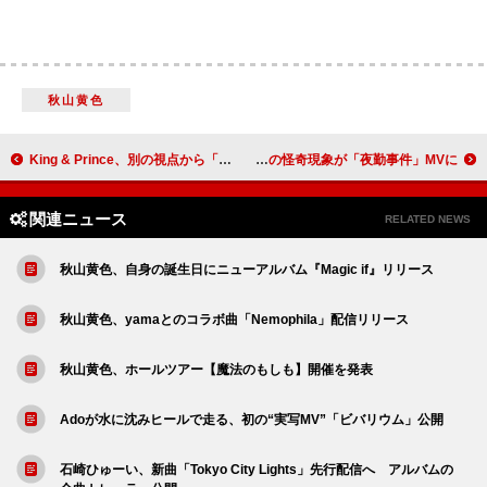
秋山黄色
King & Prince、別の視点から「Waltz for Lily」MVを切り取った“Parallel reel”ショートバージョンを公開
Lizaが深夜のコンビニで引き摺られる、数々の怪奇現象が「夜勤事件」MVに
関連ニュース
RELATED NEWS
秋山黄色、自身の誕生日にニューアルバム『Magic if』リリース
秋山黄色、yamaとのコラボ曲「Nemophila」配信リリース
秋山黄色、ホールツアー【魔法のもしも】開催を発表
Adoが水に沈みヒールで走る、初の“実写MV”「ビバリウム」公開
石崎ひゅーい、新曲「Tokyo City Lights」先行配信へ アルバムの