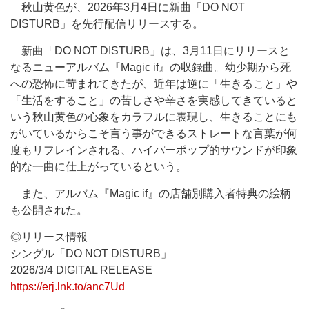
秋山黄色が、2026年3月4日に新曲「DO NOT
DISTURB」を先行配信リリースする。
新曲「DO NOT DISTURB」は、3月11日にリリースと
なるニューアルバム『Magic if』の収録曲。幼少期から死
への恐怖に苛まれてきたが、近年は逆に「生きること」や
「生活をすること」の苦しさや辛さを実感してきていると
いう秋山黄色の心象をカラフルに表現し、生きることにも
がいているからこそ言う事ができるストレートな言葉が何
度もリフレインされる、ハイパーポップ的サウンドが印象
的な一曲に仕上がっているという。
また、アルバム『Magic if』の店舗別購入者特典の絵柄
も公開された。
◎リリース情報
シングル「DO NOT DISTURB」
2026/3/4 DIGITAL RELEASE
https://erj.lnk.to/anc7Ud