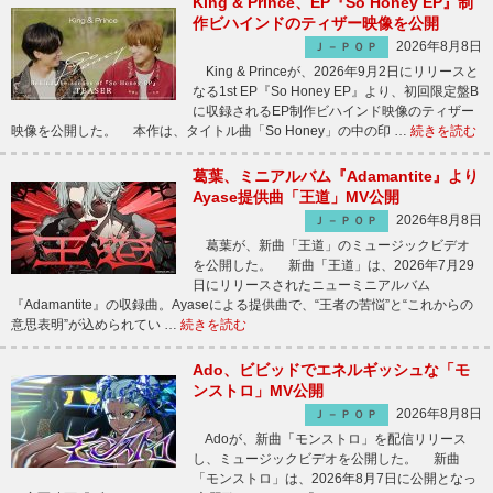
King & Prince、EP『So Honey EP』制
作ビハインドのティザー映像を公開
2026年8月8日
Ｊ－ＰＯＰ
King & Princeが、2026年9月2日にリリースと
なる1st EP『So Honey EP』より、初回限定盤B
に収録されるEP制作ビハインド映像のティザー
映像を公開した。 本作は、タイトル曲「So Honey」の中の印 …
続きを読む
葛葉、ミニアルバム『Adamantite』より
Ayase提供曲「王道」MV公開
2026年8月8日
Ｊ－ＰＯＰ
葛葉が、新曲「王道」のミュージックビデオ
を公開した。 新曲「王道」は、2026年7月29
日にリリースされたニューミニアルバム
『Adamantite』の収録曲。Ayaseによる提供曲で、“王者の苦悩”と“これからの
意思表明”が込められてい …
続きを読む
Ado、ビビッドでエネルギッシュな「モ
ンストロ」MV公開
2026年8月8日
Ｊ－ＰＯＰ
Adoが、新曲「モンストロ」を配信リリース
し、ミュージックビデオを公開した。 新曲
「モンストロ」は、2026年8月7日に公開となっ