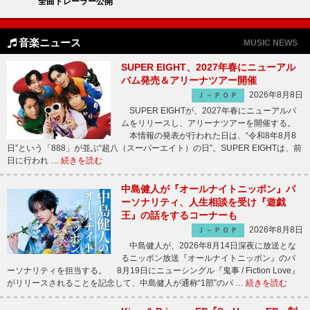
全曲トレーラー公開
音楽ニュース
MUSIC NEWS
SUPER EIGHT、2027年春にニューアル
バム発売＆アリーナツアー開催
2026年8月8日
Ｊ－ＰＯＰ
SUPER EIGHTが、2027年春にニューアルバ
ムをリリースし、アリーナツアーを開催する。
本情報の発表が行われた日は、“令和8年8月8
日”という「888」が並ぶ“超八（スーパーエイト）の日”。SUPER EIGHTは、前
日に行われ …
続きを読む
中島健人が『オールナイトニッポン』パ
ーソナリティ、人生相談を受け『遊戯
王』の話をするコーナーも
2026年8月8日
Ｊ－ＰＯＰ
中島健人が、2026年8月14日深夜に放送とな
るニッポン放送『オールナイトニッポン』のパ
ーソナリティを担当する。 8月19日にニューシングル『鬼事 / Fiction Love』
がリリースされることを記念して、中島健人が通称“1部”のパ …
続きを読む