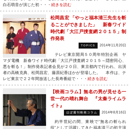
白石萌音が演じた初・・・
続きを読む
松岡昌宏 「やっと福本清三先生を斬
ることができました」 新春ワイド
時代劇「大江戸捜査網２０１５」制
作発表
2014年11月20日
TOPICS
テレビ東京開局５０周年特別企画 ヤ
マダ電機 新春ワイド時代劇「大江戸捜査網２０１５～隠密同心、
悪を斬る！」制作発表記者会見が２０日、東京都内で行われ、出演
者の高橋克典、松岡昌宏、藤原紀香ほかが登場した。 本作は、テ
レビ東京で２２年間放送した長寿番組で・・・
続きを読む
【映画コラム】無名の男が見せる一
世一代の晴れ舞台 『太秦ライムラ
イト』
2014年8月16日
ほぼ週刊映画コラム
約半世紀の間、東映で“無名の斬られ
役”として活躍してきた福本清三の初主演