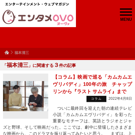
MENU
福本清三
福本清三
３
「
」に関連する
件の記事
【コラム】映画で巡る「カムカムエ
ヴリバディ」100年の旅 チャップ
リンから『ラスト サムライ』まで
2022年4月8日
コラム
ついに最終回を迎えた朝の連続テレビ
小説「カムカムエヴリバディ」を彩った
重要なモチーフは、英語とラジオとジャ
ズと野球、そして映画だった。ここでは、劇中に登場したさまざま
な映画から、このドラマを振り返ってみたいと思う。 まずは、上