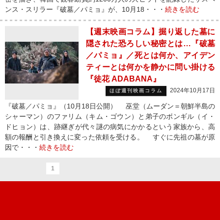
ンス・スリラー『破墓／パミョ』が、10月18・・・
続きを読む
【週末映画コラム】掘り返した墓に
隠された恐ろしい秘密とは…『破墓
／パミョ』／死とは何か、アイデン
ティーとは何かを静かに問い掛ける
『徒花 ADABANA』
2024年10月17日
ほぼ週刊映画コラム
『破墓／パミョ』（10月18日公開） 巫堂（ムーダン＝朝鮮半島の
シャーマン）のファリム（キム・ゴウン）と弟子のボンギル（イ・
ドヒョン）は、跡継ぎが代々謎の病気にかかるという家族から、高
額の報酬と引き換えに変った依頼を受ける。 すぐに先祖の墓が原
因で・・・
続きを読む
1