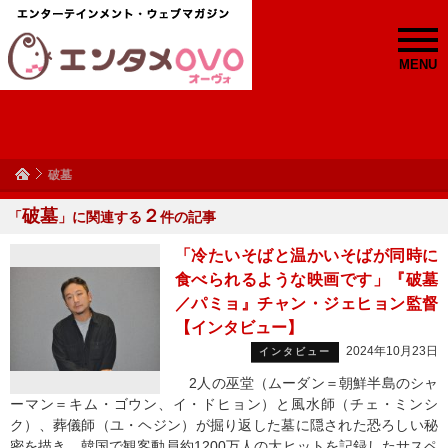
MENU
破墓
破墓
２
「
」に関連する
件の記事
「冷たいそばと温かいそばが同時に
食べられるような映画です」『破墓
／パミョ』チャン・ジェヒョン監督
【インタビュー】
2024年10月23日
インタビュー
2人の巫堂（ムーダン＝朝鮮半島のシャ
ーマン＝キム・ゴウン、イ・ドヒョン）と風水師（チェ・ミンシ
ク）、葬儀師（ユ・ヘジン）が掘り返した墓に隠された恐ろしい秘
密を描き、韓国で観客動員約1200万人の大ヒットを記録したサスペ