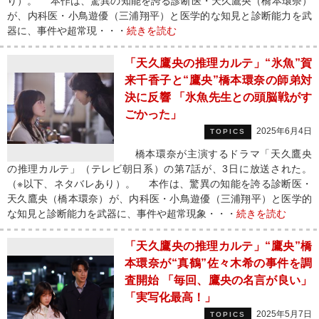
り）。 本作は、驚異の知能を誇る診断医・天久鷹央（橋本環奈）
が、内科医・小鳥遊優（三浦翔平）と医学的な知見と診断能力を武
器に、事件や超常現・・・
続きを読む
「天久鷹央の推理カルテ」“氷魚”賀
来千香子と“鷹央”橋本環奈の師弟対
決に反響 「氷魚先生との頭脳戦がす
ごかった」
2025年6月4日
TOPICS
橋本環奈が主演するドラマ「天久鷹央
の推理カルテ」（テレビ朝日系）の第7話が、3日に放送された。
（※以下、ネタバレあり）。 本作は、驚異の知能を誇る診断医・
天久鷹央（橋本環奈）が、内科医・小鳥遊優（三浦翔平）と医学的
な知見と診断能力を武器に、事件や超常現象・・・
続きを読む
「天久鷹央の推理カルテ」“鷹央”橋
本環奈が“真鶴”佐々木希の事件を調
査開始 「毎回、鷹央の名言が良い」
「実写化最高！」
2025年5月7日
TOPICS