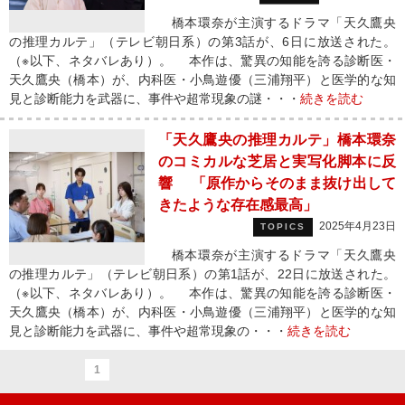
橋本環奈が主演するドラマ「天久鷹央
の推理カルテ」（テレビ朝日系）の第3話が、6日に放送された。
（※以下、ネタバレあり）。 本作は、驚異の知能を誇る診断医・
天久鷹央（橋本）が、内科医・小鳥遊優（三浦翔平）と医学的な知
見と診断能力を武器に、事件や超常現象の謎・・・
続きを読む
「天久鷹央の推理カルテ」橋本環奈
のコミカルな芝居と実写化脚本に反
響 「原作からそのまま抜け出して
きたような存在感最高」
2025年4月23日
TOPICS
橋本環奈が主演するドラマ「天久鷹央
の推理カルテ」（テレビ朝日系）の第1話が、22日に放送された。
（※以下、ネタバレあり）。 本作は、驚異の知能を誇る診断医・
天久鷹央（橋本）が、内科医・小鳥遊優（三浦翔平）と医学的な知
見と診断能力を武器に、事件や超常現象の・・・
続きを読む
1