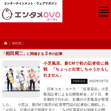
MENU
相田周二
相田周二
２
「
」に関連する
件の記事
小芝風花、新CMで初の記者役に挑
戦 「ちょっと出世しちゃうかもし
れません」
2022年3月7日
TOPICS
日本コカ・コーラ「『紅茶花伝』小芝
風花記者による公開取材会」が７日、東
京都内で行われ、女優の小芝風花が登壇
した。 小芝は、新CMで架空の紅茶専門誌の記者役に挑戦した。
この日も、記者の姿で登場すると、「なぜ紅茶花伝が30年もの間、