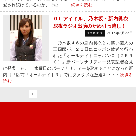
愛され続けているのか、その・・・
続きを読む
ＯＬアイドル、乃木坂・新内眞衣
深夜ラジオ出演のため引っ越し！
2016年3月23日
TOPICS
乃木坂４６の新内眞衣とお笑い芸人の
三四郎が、２３日にニッポン放送で行わ
れた「オールナイトニッポン０（ＺＥＲ
Ｏ）」新パーソナリティー発表記者会見
に登場した。 水曜日のパーソナリティーを務めることになった新
内は「以前『オールナイトＲ』ではダメダメな放送を・・・
続きを
読む
1