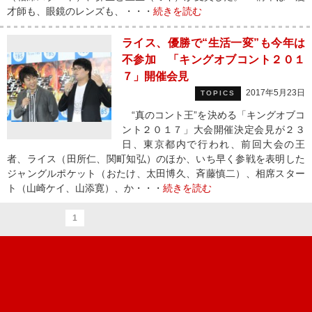
才師も、眼鏡のレンズも、・・・
続きを読む
ライス、優勝で“生活一変”も今年は
不参加 「キングオブコント２０１
７」開催会見
2017年5月23日
TOPICS
“真のコント王”を決める「キングオブコ
ント２０１７」大会開催決定会見が２３
日、東京都内で行われ、前回大会の王
者、ライス（田所仁、関町知弘）のほか、いち早く参戦を表明した
ジャングルポケット（おたけ、太田博久、斉藤慎二）、相席スター
ト（山崎ケイ、山添寛）、か・・・
続きを読む
1