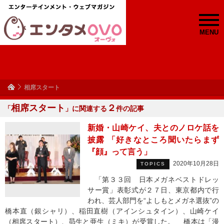
MENU
相席スタート
相席スタート
２
「
」に関連する
件の記事
新婚・山崎ケイ、夫とのノロケ話を
披露 「好きなところ聞いたらまず
『顔』って言う」
2020年10月28日
TOPICS
「第３３回 日本メガネベストドレッ
サー賞」表彰式が２７日、東京都内で行
われ、芸人部門を“よしもとメガネ選抜”の
橋本直（銀シャリ）、稲田直樹（アインシュタイン）、山崎ケイ
（相席スタート）、昴生と亜生（ミキ）が受賞した。 橋本は「漫