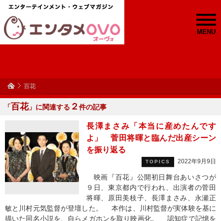
MENU
百花
百花
２
「
」に関連する
件の記事
長澤まさみ「本当に産めたんです
よ」 菅田将暉と臨んだ出産シーン
を振り返る
2022年9月9日
TOPICS
映画『百花』公開初日舞台あいさつが
９日、東京都内で行われ、出演者の菅田
将暉、原田美枝子、長澤まさみ、永瀬正
敏と川村元気監督が登壇した。 本作は、川村監督が実体験を基に
描いた同名小説を、自らメガホンを取り映画化。 認知症で記憶を