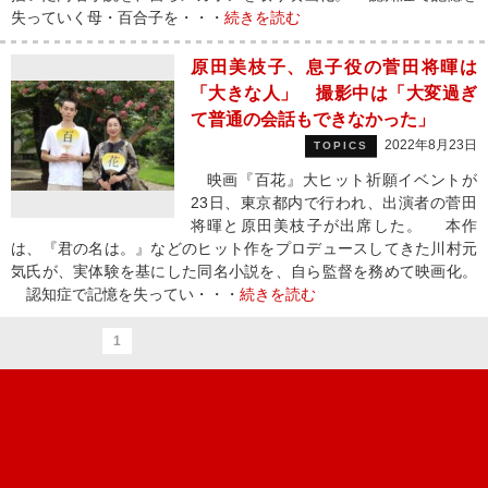
失っていく母・百合子を・・・
続きを読む
原田美枝子、息子役の菅田将暉は
「大きな人」 撮影中は「大変過ぎ
て普通の会話もできなかった」
2022年8月23日
TOPICS
映画『百花』大ヒット祈願イベントが
23日、東京都内で行われ、出演者の菅田
将暉と原田美枝子が出席した。 本作
は、『君の名は。』などのヒット作をプロデュースしてきた川村元
気氏が、実体験を基にした同名小説を、自ら監督を務めて映画化。
認知症で記憶を失ってい・・・
続きを読む
1