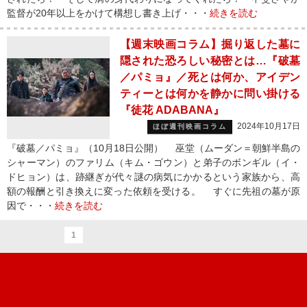
監督が20年以上をかけて構想し書き上げ・・・
続きを読む
【週末映画コラム】掘り返した墓に
隠された恐ろしい秘密とは…『破墓
／パミョ』／死とは何か、アイデン
ティーとは何かを静かに問い掛ける
『徒花 ADABANA』
2024年10月17日
ほぼ週刊映画コラム
『破墓／パミョ』（10月18日公開） 巫堂（ムーダン＝朝鮮半島の
シャーマン）のファリム（キム・ゴウン）と弟子のボンギル（イ・
ドヒョン）は、跡継ぎが代々謎の病気にかかるという家族から、高
額の報酬と引き換えに変った依頼を受ける。 すぐに先祖の墓が原
因で・・・
続きを読む
1