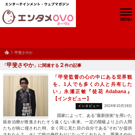
MENU
甲斐さやか
甲斐さやか
２
「
」に関連する
件の記事
「甲斐監督の心の中にある世界観
を、1人でも多くの人と共有した
い」永瀬正敏『徒花 Adabana』
【インタビュー】
2024年10月19日
インタビュー
国家によって、ある"最新技術"を用いた
延命治療が推進されたそう遠くない未来。一定の階級より上の人間
たちが病に侵された時、全く同じ見た目の自分である"それ"が提供
されたら？ そして病の身代わりになってくれたら？ 甲斐さやか