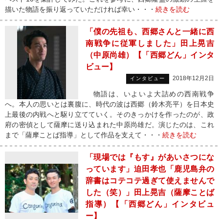
描いた物語を振り返っていただければ幸い・・・
続きを読む
「僕の先祖も、西郷さんと一緒に西
南戦争に従軍しました」田上晃吉
（中原尚雄）【「西郷どん」インタ
ビュー】
2018年12月2日
インタビュー
物語は、いよいよ大詰めの西南戦争
へ。本人の思いとは裏腹に、時代の波は西郷（鈴木亮平）を日本史
上最後の内戦へと駆り立てていく。そのきっかけを作ったのが、政
府の密偵として薩摩に送り込まれた中原尚雄だ。演じたのは、これ
まで「薩摩ことば指導」として作品を支えて・・・
続きを読む
「現場では『もす』があいさつにな
っています」迫田孝也「鹿児島弁の
辞書はコテコテ過ぎて使えませんで
した（笑）」田上晃吉（薩摩ことば
指導）【「西郷どん」インタビュ
ー】