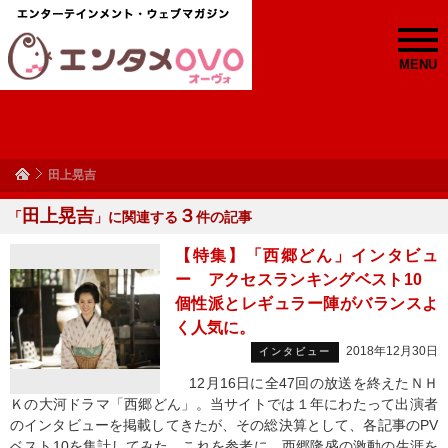
MENU
田上晃吉
田上晃吉
３
「
」に関連する
件の記事
【特集】「西郷どん」インタビュ
ー アクセスランキングベスト10
個性派とレギュラー陣がバランスよ
く人気に。
2018年12月30日
インタビュー
12月16日に全47回の放送を終えたＮＨ
Ｋの大河ドラマ「西郷どん」。当サイトでは１年にわたって出演者
のインタビューを掲載してきたが、その総決算として、各記事のPV
ベスト10を集計してみた。これを参考に、西郷隆盛の激動の生涯を