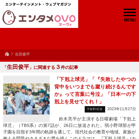
MENU
生田俊平
生田俊平
３
「
」に関連する
件の記事
「下剋上球児」「『失敗したやつの
背中をいつまでも蹴り続けるんです
か』って言葉に号泣」「日本一の下
剋上を見せてくれ！」
2023年11月27日
TOPICS
鈴木亮平が主演する日曜劇場「下剋上
球児」（TBS系）の第7話が、26日に放送された。弱小野球部が甲
子園を目指す3年間の軌跡を通して、現代社会の教育や地域、家族が
抱える問題やさまざまな愛を描くこのドラマは、『下剋上球児』(カ