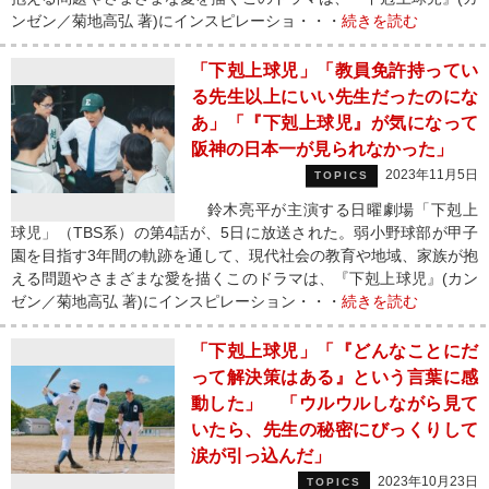
ンゼン／菊地高弘 著)にインスピレーショ・・・
続きを読む
「下剋上球児」「教員免許持ってい
る先生以上にいい先生だったのにな
あ」「『下剋上球児』が気になって
阪神の日本一が見られなかった」
2023年11月5日
TOPICS
鈴木亮平が主演する日曜劇場「下剋上
球児」（TBS系）の第4話が、5日に放送された。弱小野球部が甲子
園を目指す3年間の軌跡を通して、現代社会の教育や地域、家族が抱
える問題やさまざまな愛を描くこのドラマは、『下剋上球児』(カン
ゼン／菊地高弘 著)にインスピレーション・・・
続きを読む
「下剋上球児」「『どんなことにだ
って解決策はある』という言葉に感
動した」 「ウルウルしながら見て
いたら、先生の秘密にびっくりして
涙が引っ込んだ」
2023年10月23日
TOPICS