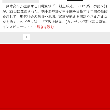
鈴木亮平が主演する日曜劇場「下剋上球児」（TBS系）の第２話
が、22日に放送された。弱小野球部が甲子園を目指す３年間の軌跡
を通して、現代社会の教育や地域、家族が抱える問題やさまざまな
愛を描くこのドラマは、『下剋上球児』(カンゼン／菊地高弘 著)に
インスピレーシ・・・
続きを読む
1