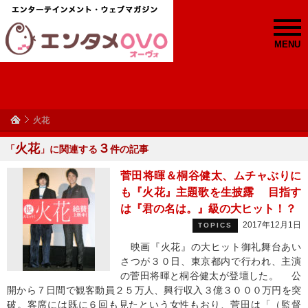
MENU
火花
火花
３
「
」に関連する
件の記事
菅田将暉＆桐谷健太、ムチャぶりに
も『火花』主題歌を生披露 目指す
は『君の名は。』級の大ヒット！？
2017年12月1日
TOPICS
映画『火花』の大ヒット御礼舞台あい
さつが３０日、東京都内で行われ、主演
の菅田将暉と桐谷健太が登壇した。 公
開から７日間で観客動員２５万人、興行収入３億３０００万円を突
破。客席には既に６回も見たという女性もおり、菅田は「（監督