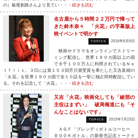
の）板尾創路さんより見てい・・・
続きを読む
名古屋から５時間２２万円で帰って
きた鈴木奈々 「火花」の字幕版上
映イベントで明かす
2016年6月9日
TOPICS
映画やドラマをオンラインでストリー
ミング配信し、世界１９０カ国以上の国
で８千１００万人に利用されているＮｅ
ｔｆｌｉｘ。３日には第１５３回芥川賞受賞を果たした又吉直樹の
「火花」を世界１９０カ国で全１０話を一挙に独占同時配信してい
る。それを記念して「火花」・・・
続きを読む
又吉「火花」映画化しても「綾部の
主役はまずい」 破局報道にも「そ
んなことはないです」
2015年7月23日
TOPICS
ＡＧＦ「ブレンディボトルコーヒー
ＢＯＯＫボトル」の新発売記念トークイ