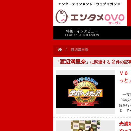
特集・インタビュー
FEATURE & INTERVIEW
渡辺満里奈
渡辺満里奈
２
「
」に関連する
件の記
Ｖ６
っと
一夜限
「学校
録を行
Ｅ」で
光浦
やっ