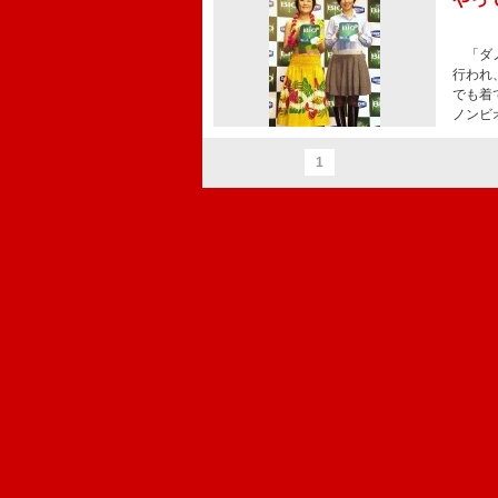
「ダノ
行われ
でも着
ノンビ
1