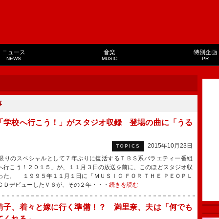
ニュース
音楽
特別企画
NEWS
MUSIC
PR
事
「学校へ行こう！」がスタジオ収録 登場の曲に「うる
」
2015年10月23日
TOPICS
りのスペシャルとして７年ぶりに復活するＴＢＳ系バラエティー番組
へ行こう！２０１５」が、１１月３日の放送を前に、このほどスタジオ収
った。 １９９５年１１月１日に「ＭＵＳＩＣ ＦＯＲ ＴＨＥ ＰＥＯＰＬ
ＣＤデビューしたＶ６が、その２年・・・
続きを読む
靖子、着々と嫁に行く準備！？ 満里奈、夫は「何でも
てくれる」