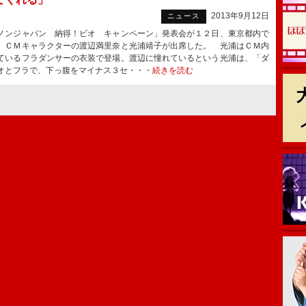
2013年9月12日
ニュース
ンジャパン 納得！ビオ キャンペーン」発表会が１２日、東京都内で
、ＣＭキャラクターの渡辺満里奈と光浦靖子が出席した。 光浦はＣＭ内
ているフラダンサーの衣装で登場。渡辺に憧れているという光浦は、「ダ
オとフラで、下っ腹をマイナス３セ・・・
続きを読む