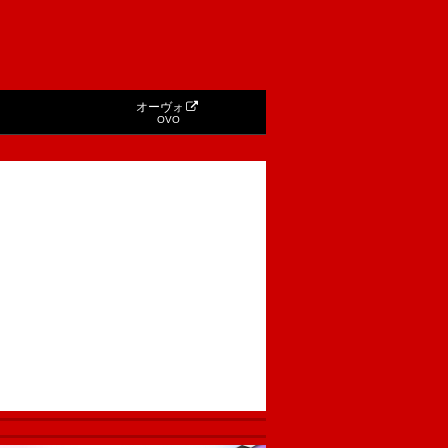
オーヴォ
OVO