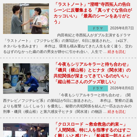
「ラストノート」“澄晴”寺西拓人の告白
シーンに反響集まる 「真っすぐな告白が
カッコいい」「最高のシーンをありがと
う」
2026年8月7日
ドラマ
内田有紀と寺西拓人がダブル主演するドラマ
「ラストノート」（フジテレビ系）の第5話が、6日に放送された。（※以下、
ネタバレを含みます） 本作は、環境も積み重ねてきた人生も全く違う、交わ
るはずのなかった歳の差の男女が静かに引かれ合い、人生で …
続きを読む
「今夜もシリアルキラーと待ち合わせ」
「磯貝（横山裕）とヒナタ（関水渚）の
共犯関係が深まってきているのがいい」
「縦山裕二さんのグッズ欲しい」
2026年8月6日
ドラマ
「今夜もシリアルキラーと待ち合わせ」（関
西テレビ／フジテレビ系）の第6話が5日に放送された。 本作は、警察の正義
よりも復讐（ふくしゅう）を優先し、秘密の共犯関係を結んだ一匹おおかみの
刑事・磯貝（横山裕）と第六感女子ヒナタ（関水渚）の物語 …
続きを読む
「クロスロード ～救命救急の約束～」
「人間関係、特に人を指導するのはすご
く難しいと感じた」「船越英一郎さんが