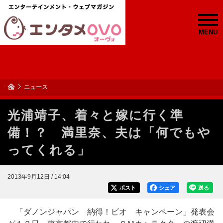
MENU
ニュース
光浦靖子、着々と嫁に行く準
備！？ 満里奈、夫は「何でもや
ってくれる」
2013年9月12日 / 14:04
ポスト
シェア
送る
「ダノンジャパン 納得！ビオ キャンペーン」発表会