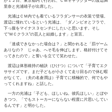
が１２日、東京都内で行われ、ＣＭキャラクターの渡辺満
里奈と光浦靖子が出席した。
光浦はＣＭ内でも着ているフラダンサーの衣装で登場。
渡辺に憧れているという光浦は、「ダノンビオとフラで、
下っ腹をマイナス３センチにしたいと思います。そし
て“ＭＣクラス”の芸人と結婚します」と宣言。
「達成できなかった場合は？」と聞かれると「罰ゲーム
ありなの？ じゃあ、へそ毛を伸ばします。格好付けてそ
ってきたので」と誓いを立てて笑わせた。
渡辺は体形維持の秘訣（ひけつ）について「子育てエク
ササイズです。まだ子どもが小さくて走り回るので休む暇
がなくて。（夫の名倉潤は）子育てに積極的で、何でもや
ってくれますね」と話した。
一方の光浦は「子ども、ほしいね。彼氏ほしい」とぼや
きつつ、「でもストーカーにならない程度に片思いしてい
るんです」と明かした。