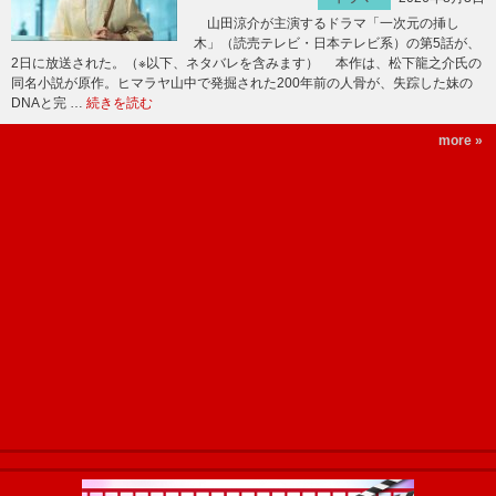
山田涼介が主演するドラマ「一次元の挿し
木」（読売テレビ・日本テレビ系）の第5話が、
2日に放送された。（※以下、ネタバレを含みます） 本作は、松下龍之介氏の
同名小説が原作。ヒマラヤ山中で発掘された200年前の人骨が、失踪した妹の
DNAと完 …
続きを読む
more »