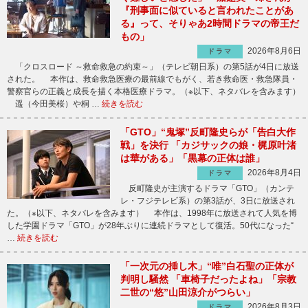
『刑事面に似ていると言われたことがあ
る』って、そりゃあ2時間ドラマの帝王だ
もの」
2026年8月6日
ドラマ
「クロスロード ～救命救急の約束～」（テレビ朝日系）の第5話が4日に放送
された。 本作は、救命救急医療の最前線でもがく、若き救命医・救急隊員・
警察官らの正義と成長を描く本格医療ドラマ。（※以下、ネタバレを含みます）
遥（今田美桜）や桐 …
続きを読む
「GTO」“鬼塚”反町隆史らが「告白大作
戦」を決行 「カジサックの娘・梶原叶渚
は華がある」「黒幕の正体は誰」
2026年8月4日
ドラマ
反町隆史が主演するドラマ「GTO」（カンテ
レ・フジテレビ系）の第3話が、3日に放送され
た。（※以下、ネタバレを含みます） 本作は、1998年に放送されて人気を博
した学園ドラマ「GTO」が28年ぶりに連続ドラマとして復活。50代になった“
…
続きを読む
「一次元の挿し木」“唯”白石聖の正体が
判明し騒然 「車椅子だったよね」「宗教
二世の“悠”山田涼介がつらい」
2026年8月3日
ドラマ