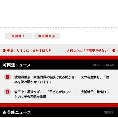
光浦靖子
渡辺満里奈
中居、ＵＳＪに「またＳＭＡＰと来たい」 『ＡＴＡＲＵ』イベントで再び来園
岡田が優木を“お・も・て・な・し” 優木は新鮮さ保つため「下着姿見せない」
関連ニュース
RELATED NEWS
渡辺満里奈、家族円満の秘訣は読み聞かせ?! 夫の名倉潤も、「絵
本を読み聞かせています」
森三中・黒沢かずこ、「子どもが欲しい！」 光浦靖子、椿鬼奴ら
との女子会秘話を暴露
芸能ニュース
NEWS