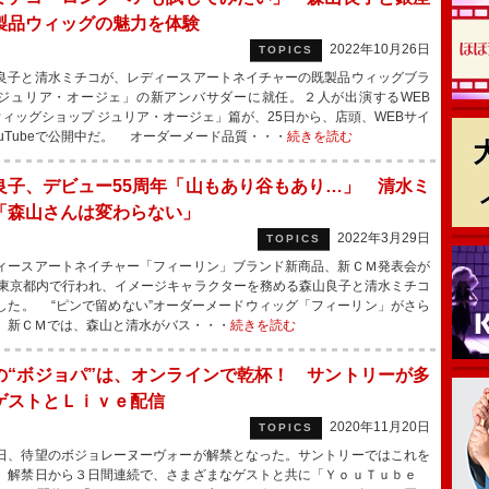
製品ウィッグの魅力を体験
2022年10月26日
TOPICS
子と清水ミチコが、レディースアートネイチャーの既製品ウィッグブラ
ジュリア・オージェ」の新アンバサダーに就任。２人が出演するWEB
ウィッグショップ ジュリア・オージェ」篇が、25日から、店頭、WEBサイ
ouTubeで公開中だ。 オーダーメード品質・・・
続きを読む
良子、デビュー55周年「山もあり谷もあり…」 清水ミ
「森山さんは変わらない」
2022年3月29日
TOPICS
ースアートネイチャー「フィーリン」ブランド新商品、新ＣＭ発表会が
、東京都内で行われ、イメージキャラクターを務める森山良子と清水ミチコ
した。 “ピンで留めない”オーダーメードウィッグ「フィーリン」がさら
。新ＣＭでは、森山と清水がバス・・・
続きを読む
の“ボジョパ”は、オンラインで乾杯！ サントリーが多
ゲストとＬｉｖｅ配信
2020年11月20日
TOPICS
、待望のボジョレーヌーヴォーが解禁となった。サントリーではこれを
、解禁日から３日間連続で、さまざまなゲストと共に「ＹｏｕＴｕｂｅ