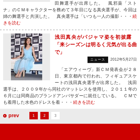
田舞選手が出席した。 風邪薬「スト
ナ」のＣＭキャラクターを務めて３年目になる真央選手が、今回は
姉の舞選手と共演した。 真央選手は「いつも一人の撮影・・・
続
きを読む
浅田真央がパジャマ姿を初披露
「来シーズンは明るく元気が出る曲
で」
2012年5月27日
ニュース
「エアウィーヴ」新ＣＭ発表会が２８
日、東京都内で行われ、フィギュアスケ
ートの浅田真央選手が出席した。 浅田
選手は、２００９年から同社のマットレスを使用し、２０１１年の
６月には同商品のブランドアンバサダーに就任している。 ＣＭで
も着用した水色のドレスを着・・・
続きを読む
prev
1
2
3