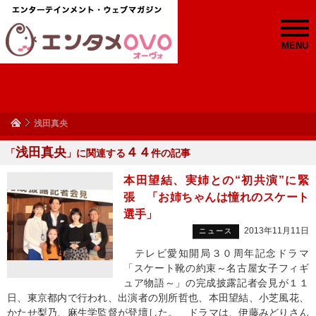
MENU
浅田真央
浅田真央
４４
「
」に関連する
件の記事
本田望結、実姉との“初共演”に緊
張 「お姉ちゃんは憧れのスケート
選手」
2013年11月11日
ニュース
テレビ愛知開局３０周年記念ドラマ
「スケート靴の約束～名古屋女子フィギ
ュア物語～」の完成披露記者会見が１１
日、東京都内で行われ、出演者の別所哲也、本田望結、小芝風花、
かたせ梨乃、麻生学監督が登壇した。 ドラマは、伊藤みどりさん