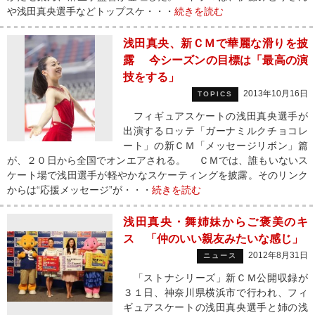
や浅田真央選手などトップスケ・・・
続きを読む
浅田真央、新ＣＭで華麗な滑りを披
露 今シーズンの目標は「最高の演
技をする」
2013年10月16日
TOPICS
フィギュアスケートの浅田真央選手が
出演するロッテ「ガーナミルクチョコレ
ート」の新ＣＭ「メッセージリボン」篇
が、２０日から全国でオンエアされる。 ＣＭでは、誰もいないス
ケート場で浅田選手が軽やかなスケーティングを披露。そのリンク
からは“応援メッセージ”が・・・
続きを読む
浅田真央・舞姉妹からご褒美のキ
ス 「仲のいい親友みたいな感じ」
2012年8月31日
ニュース
「ストナシリーズ」新ＣＭ公開収録が
３１日、神奈川県横浜市で行われ、フィ
ギュアスケートの浅田真央選手と姉の浅