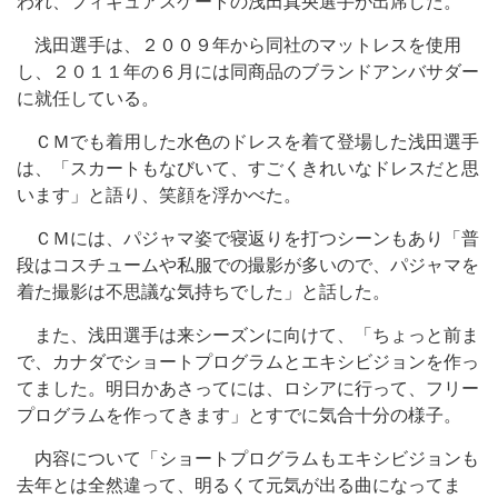
われ、フィギュアスケートの浅田真央選手が出席した。
浅田選手は、２００９年から同社のマットレスを使用
し、２０１１年の６月には同商品のブランドアンバサダー
に就任している。
ＣＭでも着用した水色のドレスを着て登場した浅田選手
は、「スカートもなびいて、すごくきれいなドレスだと思
います」と語り、笑顔を浮かべた。
ＣＭには、パジャマ姿で寝返りを打つシーンもあり「普
段はコスチュームや私服での撮影が多いので、パジャマを
着た撮影は不思議な気持ちでした」と話した。
また、浅田選手は来シーズンに向けて、「ちょっと前ま
で、カナダでショートプログラムとエキシビジョンを作っ
てました。明日かあさってには、ロシアに行って、フリー
プログラムを作ってきます」とすでに気合十分の様子。
内容について「ショートプログラムもエキシビジョンも
去年とは全然違って、明るくて元気が出る曲になってま