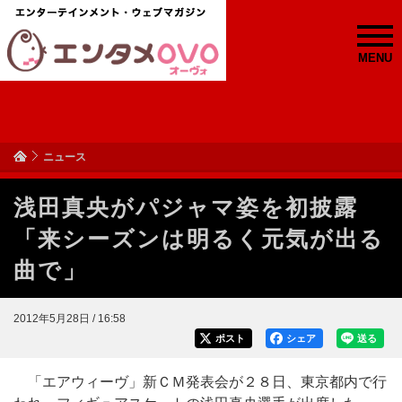
MENU
ニュース
浅田真央がパジャマ姿を初披露
「来シーズンは明るく元気が出る
曲で」
2012年5月28日 / 16:58
ポスト
シェア
送る
「エアウィーヴ」新ＣＭ発表会が２８日、東京都内で行