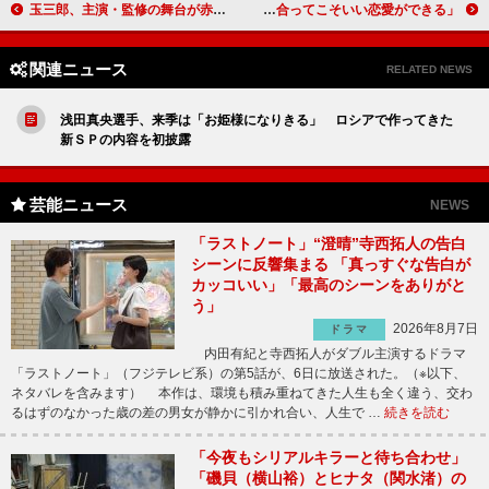
玉三郎、主演・監修の舞台が赤坂で上演 「お客さまにより近い舞台作りを心掛ける」
菜々緒、「食もプライベートもザ・肉食」 「お互いに信頼し合ってこそいい恋愛ができる」
関連ニュース
RELATED NEWS
浅田真央選手、来季は「お姫様になりきる」 ロシアで作ってきた
新ＳＰの内容を初披露
芸能ニュース
NEWS
「ラストノート」“澄晴”寺西拓人の告白
シーンに反響集まる 「真っすぐな告白が
カッコいい」「最高のシーンをありがと
う」
2026年8月7日
ドラマ
内田有紀と寺西拓人がダブル主演するドラマ
「ラストノート」（フジテレビ系）の第5話が、6日に放送された。（※以下、
ネタバレを含みます） 本作は、環境も積み重ねてきた人生も全く違う、交わ
るはずのなかった歳の差の男女が静かに引かれ合い、人生で …
続きを読む
「今夜もシリアルキラーと待ち合わせ」
「磯貝（横山裕）とヒナタ（関水渚）の