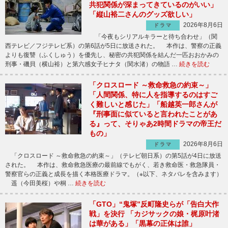
共犯関係が深まってきているのがいい」
「縦山裕二さんのグッズ欲しい」
2026年8月6日
ドラマ
「今夜もシリアルキラーと待ち合わせ」（関
西テレビ／フジテレビ系）の第6話が5日に放送された。 本作は、警察の正義
よりも復讐（ふくしゅう）を優先し、秘密の共犯関係を結んだ一匹おおかみの
刑事・磯貝（横山裕）と第六感女子ヒナタ（関水渚）の物語 …
続きを読む
「クロスロード ～救命救急の約束～」
「人間関係、特に人を指導するのはすご
く難しいと感じた」「船越英一郎さんが
『刑事面に似ていると言われたことがあ
る』って、そりゃあ2時間ドラマの帝王だ
もの」
2026年8月6日
ドラマ
「クロスロード ～救命救急の約束～」（テレビ朝日系）の第5話が4日に放送
された。 本作は、救命救急医療の最前線でもがく、若き救命医・救急隊員・
警察官らの正義と成長を描く本格医療ドラマ。（※以下、ネタバレを含みます）
遥（今田美桜）や桐 …
続きを読む
「GTO」“鬼塚”反町隆史らが「告白大作
戦」を決行 「カジサックの娘・梶原叶渚
は華がある」「黒幕の正体は誰」