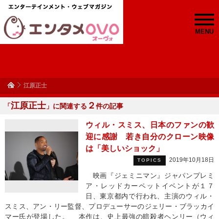
MENU
江原正士
江原正士
２
「
」に関連する
件の記事
ウィル・スミス、日本のファンの歓
迎に感謝 若き自分のクローン映像
は「美しいショック」
2019年10月18日
TOPICS
映画『ジェミニマン』ジャパンプレミ
ア・レッドカーペットイベントが１７
日、東京都内で行われ、主演のウィル・
スミス、アン・リー監督、プロデューサーのジェリー・ブラッカイ
マー氏が登場した。 本作は、史上最強の暗殺者ヘンリー（ウィ