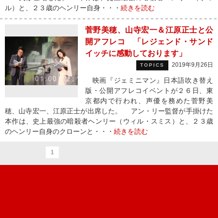
ル）と、２３歳のヘンリー自身・・・
続きを読む
菅野美穂、山寺宏一＆江原正士と公
開アフレコ 「レジェンド・サンド
イッチに感動しております」
2019年9月26日
TOPICS
映画『ジェミニマン』日本語吹き替え
版・公開アフレコイベントが２６日、東
京都内で行われ、声優を務めた菅野美
穂、山寺宏一、江原正士が出席した。 アン・リー監督が手掛けた
本作は、史上最強の暗殺者ヘンリー（ウィル・スミス）と、２３歳
のヘンリー自身のクローンと・・・
続きを読む
1