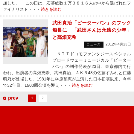
加した。 この日は、応募総数１万３８１６人の中から選ばれたフ
ァイナリスト・・・
続きを読む
武田真治「ピーターパン」のフック
船長に 「武田さんは永遠の少年」
と高畑充希
2012年4月23日
ニュース
ＮＴＴドコモファンタジースペシャル
ブロードウェーミュージカル「ピーター
パン」の制作発表が23日、東京都内で行
われ、出演者の高畑充希、武田真治、ＡＫＢ48の佐藤すみれと仁藤
萌乃が登場した。1981年に榊原郁恵が主演した日本初演以来、今年
で32年目、1500回公演を迎え・・・
続きを読む
prev
1
2