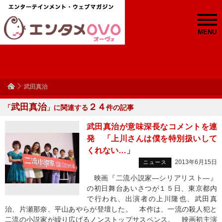
MENU
武田真治
武田真治
２４
「
」に関連する
件の記事
武田真治が意味深長なコメントを連
発 「上川さんは僕を特別扱いして
くれない…」
2013年6月15日
ニュース
映画『二流小説家―シリアリスト―』
の初日舞台あいさつが１５日、東京都内
で行われ、出演者の上川隆也、武田真
治、片瀬那奈、平山あやらが登壇した。 本作は、一流の殺人犯と
二流の小説家が繰り広げるノンストップサスペンス。 映画初主演