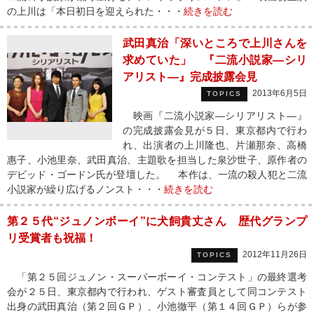
の上川は「本日初日を迎えられた・・・
続きを読む
武田真治「深いところで上川さんを
求めていた」 『二流小説家―シリ
アリスト―』完成披露会見
2013年6月5日
TOPICS
映画『二流小説家―シリアリスト―』
の完成披露会見が５日、東京都内で行わ
れ、出演者の上川隆也、片瀬那奈、高橋
惠子、小池里奈、武田真治、主題歌を担当した泉沙世子、原作者の
デビッド・ゴードン氏が登壇した。 本作は、一流の殺人犯と二流
小説家が繰り広げるノンスト・・・
続きを読む
第２５代“ジュノンボーイ”に犬飼貴丈さん 歴代グランプ
リ受賞者も祝福！
2012年11月26日
TOPICS
「第２５回ジュノン・スーパーボーイ・コンテスト」の最終選考
会が２５日、東京都内で行われ、ゲスト審査員として同コンテスト
出身の武田真治（第２回ＧＰ）、小池徹平（第１４回ＧＰ）らが参