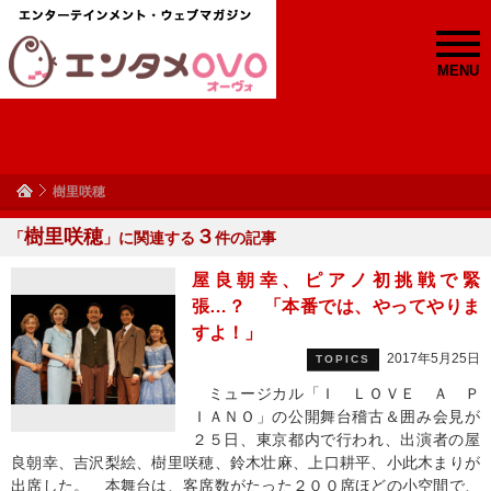
MENU
樹里咲穂
樹里咲穂
３
「
」に関連する
件の記事
屋良朝幸、ピアノ初挑戦で緊
張…？ 「本番では、やってやりま
すよ！」
2017年5月25日
TOPICS
ミュージカル「Ｉ ＬＯＶＥ Ａ Ｐ
ＩＡＮＯ」の公開舞台稽古＆囲み会見が
２５日、東京都内で行われ、出演者の屋
良朝幸、吉沢梨絵、樹里咲穂、鈴木壮麻、上口耕平、小此木まりが
出席した。 本舞台は、客席数がたった２００席ほどの小空間で、