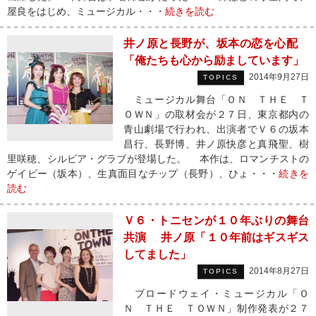
屋良をはじめ、ミュージカル・・・
続きを読む
井ノ原と長野が、坂本の恋を心配
「俺たちも心から励ましています」
2014年9月27日
TOPICS
ミュージカル舞台「ＯＮ ＴＨＥ Ｔ
ＯＷＮ」の取材会が２７日、東京都内の
青山劇場で行われ、出演者でＶ６の坂本
昌行、長野博、井ノ原快彦と真飛聖、樹
里咲穂、シルビア・グラブが登場した。 本作は、ロマンチストの
ゲイビー（坂本）、生真面目なチップ（長野）、ひょ・・・
続きを
読む
Ｖ６・トニセンが１０年ぶりの舞台
共演 井ノ原「１０年前はギスギス
してました」
2014年8月27日
TOPICS
ブロードウェイ・ミュージカル「Ｏ
Ｎ ＴＨＥ ＴＯＷＮ」制作発表が２７