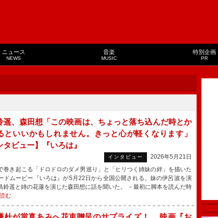
ニュース
音楽
特別企画
NEWS
MUSIC
PR
鈴遥、森田想「この映画は、ちょっと落ち込んだ時とか
るといいかもしれません。きっと心が軽くなります」
ンタビュー】『いろは』
2026年5月21日
インタビュー
巻き起こる「ドロドロのダメ男巡り」と「ヒリつく姉妹の絆」を描いた
ードムービー『いろは』が5月22日から全国公開される。妹の伊呂波を演
島鈴遥と姉の花蓮を演じた森田想に話を聞いた。 －最初に脚本を読んだ時
読む
謙杜が當真あみへ花束贈呈のサプライズ！ 映画『お