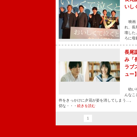
いし
映画『
れ、長
壇した
ろに母
長尾
み「
ラブ
ュー
幼い頃
んなこ
件をきっかけに夕花が姿を消してしまう…。
切な・・・
続きを読む
1