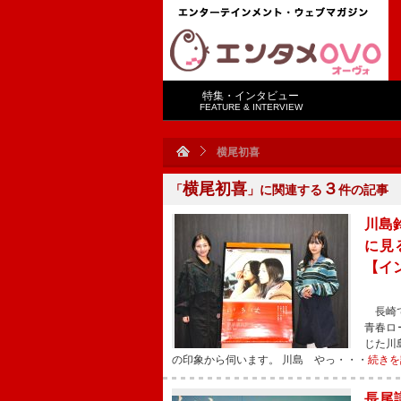
特集・インタビュー
FEATURE & INTERVIEW
横尾初喜
横尾初喜
３
「
」に関連する
件の記事
川島
に見
【イ
長崎で
青春ロ
じた川
の印象から伺います。 川島 やっ・・・
続きを
長尾