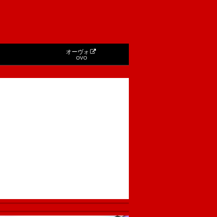
オーヴォ
OVO