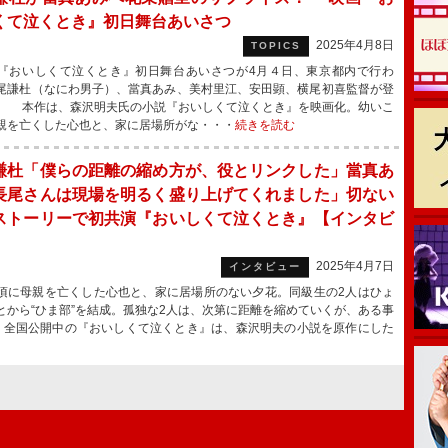
くて泣くとき』初日舞台あいさつ
2025年4月8日
TOPICS
おいしくて泣くとき』初日舞台あいさつが4月４日、東京都内で行わ
尾謙杜（なにわ男子）、當真あみ、美村里江、安田顕、横尾初喜監督が登
。 本作は、森沢明夫氏の小説『おいしくて泣くとき』を映画化。幼いこ
親を亡くした心也と、家に居場所がな・・・
続きを読む
謙杜「僕らの距離の縮め方が、役とリンクした」當真あ
長尾さんは現場を明るく盛り上げてくれました」切ない
ストーリーで初共演『おいしくて泣くとき』【インタビ
】
2025年4月7日
インタビュー
に母親を亡くした心也と、家に居場所のない夕花。同級生の2人はひょ
とから“ひま部”を結成。孤独な2人は、次第に距離を縮めていくが、ある事
 全国公開中の『おいしくて泣くとき』は、森沢明夫の小説を原作にした