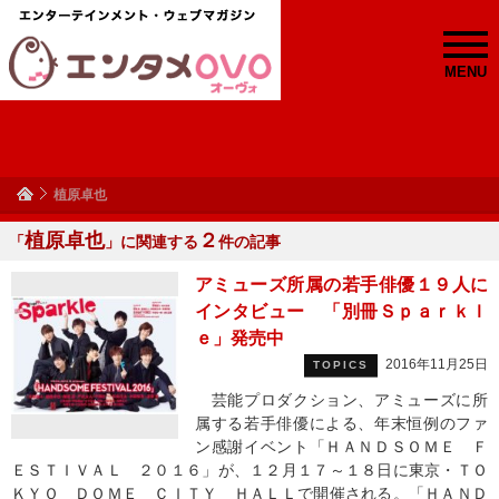
MENU
植原卓也
植原卓也
２
「
」に関連する
件の記事
アミューズ所属の若手俳優１９人に
インタビュー 「別冊Ｓｐａｒｋｌ
ｅ」発売中
2016年11月25日
TOPICS
芸能プロダクション、アミューズに所
属する若手俳優による、年末恒例のファ
ン感謝イベント「ＨＡＮＤＳＯＭＥ Ｆ
ＥＳＴＩＶＡＬ ２０１６」が、１２月１７～１８日に東京・ＴＯ
ＫＹＯ ＤＯＭＥ ＣＩＴＹ ＨＡＬＬで開催される。「ＨＡＮＤ