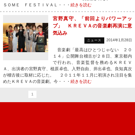
ＳＯＭＥ ＦＥＳＴＩＶＡＬ・・・
続きを読む
宮野真守、「前回よりパワーアッ
プ」 ＫＲＥＶＡの音楽劇再演に意
気込み
2014年1月28日
ニュース
音楽劇「最高はひとつじゃない ２０
１４」公開舞台稽古が２８日、東京都内
で行われ、音楽監督を務めるＫＲＥＶ
Ａ、出演者の宮野真守、植原卓也、入野自由、井出卓也、良知真次
が稽古後に取材に応じた。 ２０１１年１１月に初演され注目を集
めたＫＲＥＶＡの音楽劇。今・・・
続きを読む
1