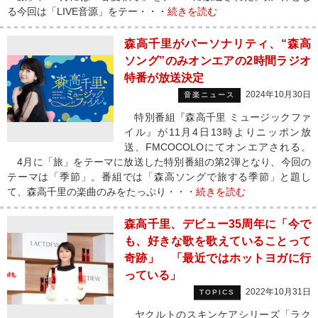
る今回は「LIVE音源」をテー・・・
続きを読む
森高千里がパーソナリティ、“森高
ソング”のみオンエアの2時間ラジオ
特番が放送決定
2024年10月30日
音楽ニュース
特別番組『森高千里 ミュージックファ
イル』が11月4日13時よりニッポン放
送、FMCOCOLOにてオンエアされる。
4月に「旅」をテーマに放送した特別番組の第2弾となり、今回の
テーマは「季節」。番組では「森高ソングで旅する季節」と題し
て、森高千里の楽曲のみをたっぷり・・・
続きを読む
森高千里、デビュー35周年に「今で
も、好きな歌を歌えていることって
奇跡」 「最近ではホットヨガに行
っている」
2022年10月31日
TOPICS
ヤクルトのスキンケアシリーズ「ラク