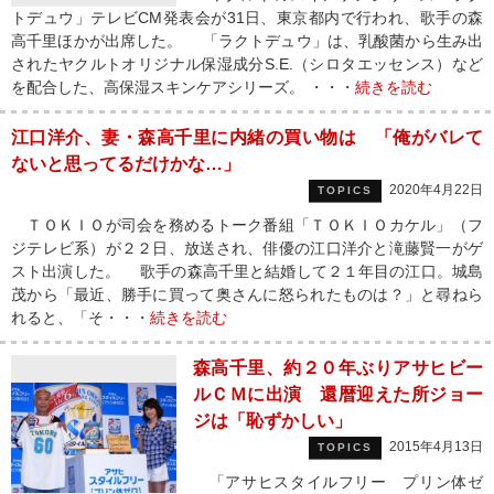
トデュウ」テレビCM発表会が31日、東京都内で行われ、歌手の森
高千里ほかが出席した。 「ラクトデュウ」は、乳酸菌から生み出
されたヤクルトオリジナル保湿成分S.E.（シロタエッセンス）など
を配合した、高保湿スキンケアシリーズ。 ・・・
続きを読む
江口洋介、妻・森高千里に内緒の買い物は 「俺がバレて
ないと思ってるだけかな…」
2020年4月22日
TOPICS
ＴＯＫＩＯが司会を務めるトーク番組「ＴＯＫＩＯカケル」（フ
ジテレビ系）が２２日、放送され、俳優の江口洋介と滝藤賢一がゲ
スト出演した。 歌手の森高千里と結婚して２１年目の江口。城島
茂から「最近、勝手に買って奥さんに怒られたものは？」と尋ねら
れると、「そ・・・
続きを読む
森高千里、約２０年ぶりアサヒビー
ルＣＭに出演 還暦迎えた所ジョー
ジは「恥ずかしい」
2015年4月13日
TOPICS
「アサヒスタイルフリー プリン体ゼ