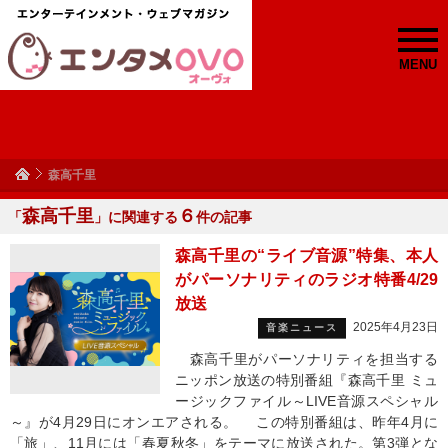
MENU
森高千里
森高千里
６
「
」に関連する
件の記事
森高千里の“ライブ音源”特集、本人
がパーソナリティのラジオ特番4/29
放送
2025年4月23日
音楽ニュース
森高千里がパーソナリティを担当する
ニッポン放送の特別番組『森高千里 ミュ
ージックファイル～LIVE音源スペシャル
～』が4月29日にオンエアされる。 この特別番組は、昨年4月に
「旅」、11月には「春夏秋冬」をテーマに放送された。第3弾とな