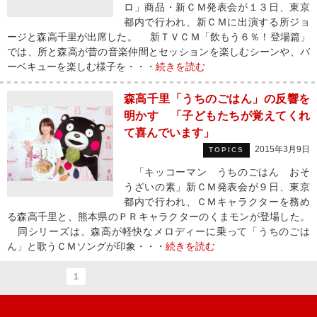
ロ」商品・新ＣＭ発表会が１３日、東京
都内で行われ、新ＣＭに出演する所ジョ
ージと森高千里が出席した。 新ＴＶＣＭ「飲もう６％！登場篇」
では、所と森高が昔の音楽仲間とセッションを楽しむシーンや、バ
ーベキューを楽しむ様子を・・・
続きを読む
森高千里「うちのごはん」の反響を
明かす 「子どもたちが覚えてくれ
て喜んでいます」
2015年3月9日
TOPICS
「キッコーマン うちのごはん おそ
うざいの素」新ＣＭ発表会が９日、東京
都内で行われ、ＣＭキャラクターを務め
る森高千里と、熊本県のＰＲキャラクターのくまモンが登場した。
同シリーズは、森高が軽快なメロディーに乗って「うちのごは
ん」と歌うＣＭソングが印象・・・
続きを読む
1