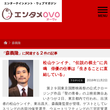
MENU
森義隆
森義隆
２
「
」に関連する
件の記事
松山ケンイチ、“伝説の棋士”に共
鳴 俳優の仕事は「生きることに直
結している」
2016年11月2日
TOPICS
第２９回東京国際映画祭の公式クロー
ジング作品『聖の青春』の上映前舞台あ
いさつが２日、東京都内で行われ、出演
者の松山ケンイチ、東出昌大、森義隆監督が登壇。ゲストとしてレ
スリングの吉田沙保里選手、ウエートリフティングの三宅宏実選