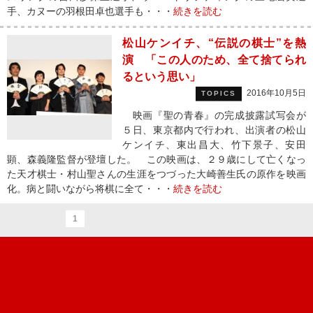
手、カヌーの羽根田卓也選手も・・・
続きを読む
松山ケンイチ、“伝説の棋士”を熱
演 「この人のため、全て捨てられ
るという思い」
2016年10月5日
TOPICS
映画『聖の青春』の完成披露試写会が
５日、東京都内で行われ、出演者の松山
ケンイチ、東出昌大、竹下景子、安田
顕、森義隆監督が登壇した。 この映画は、２９歳にして亡くなっ
た天才棋士・村山聖さんの生涯をつづった大崎善生氏の原作を映画
化。病と闘いながら将棋に全て・・・
続きを読む
1