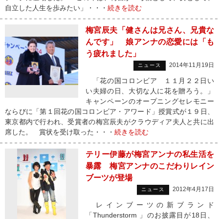
自立した人生を歩みたい」・・・
続きを読む
梅宮辰夫「健さんは兄さん、兄貴な
んです」 娘アンナの恋愛には「も
う疲れました」
2014年11月19日
ニュース
「花の国コロンビア １１月２２日い
い夫婦の日、大切な人に花を贈ろう。」
キャンペーンのオープニングセレモニー
ならびに「第１回花の国コロンビア・アワード」授賞式が１９日、
東京都内で行われ、受賞者の梅宮辰夫がクラウディア夫人と共に出
席した。 賞状を受け取った・・・
続きを読む
テリー伊藤が梅宮アンナの私生活を
暴露 梅宮アンナのこだわりレイン
ブーツが登場
2012年4月17日
ニュース
レインブーツの新ブランド
「Thunderstorm 」のお披露目が18日、