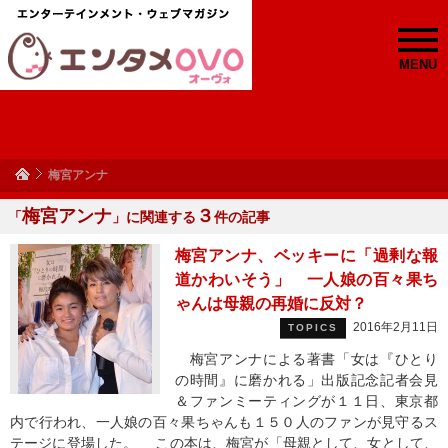
MENU
梅宮アンナ
梅宮アンナ
３
「
」に関連する
件の記事
梅宮アンナ、ベッキーに「過剰な報
道かわいそう」 一人娘の百々果ち
ゃんは母親の再婚に反対？
2016年2月11日
TOPICS
梅宮アンナによる著書「女は『ひとり
の時間』に磨かれる」出版記念記者会見
＆ファンミーティングが１１日、東京都
内で行われ、一人娘の百々果ちゃんも１５０人のファンが見守るス
テージに登場した。 この本は、梅宮が「母親として、女として、