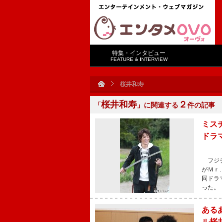
特集・インタビュー
FEATURE & INTERVIEW
桜井和寿
桜井和寿
２
「
」に関連する
件の記事
ミス
ドラ
フジテ
がＭｒ
同ドラ
った。
ある
ル桜