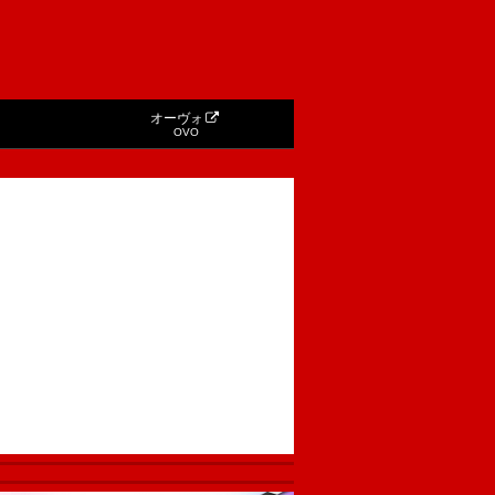
オーヴォ
OVO