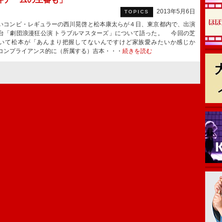
2013年5月6日
TOPICS
コンビ・レギュラーの西川晃啓と松本康太らが４日、東京都内で、出演
台「劇団浪漫狂公演 トラブルマスターズ」について語った。 今回の芝
いて松本が「あんまり把握してないんですけど家族愛みたいか感じか
コンプライアンス的に（所属する）吉本・・・
続きを読む