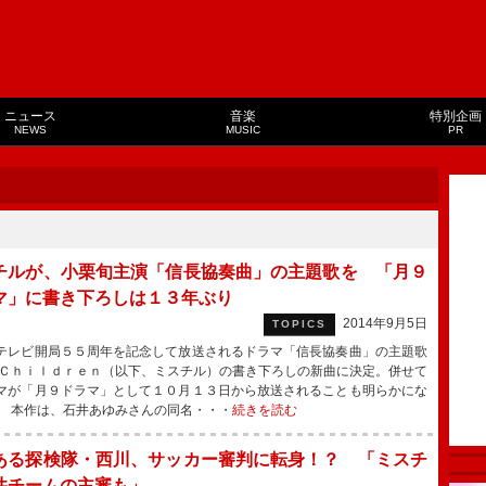
ニュース
音楽
特別企画
NEWS
MUSIC
PR
チルが、小栗旬主演「信長協奏曲」の主題歌を 「月９
マ」に書き下ろしは１３年ぶり
2014年9月5日
TOPICS
レビ開局５５周年を記念して放送されるドラマ「信長協奏曲」の主題歌
.Ｃｈｉｌｄｒｅｎ（以下、ミスチル）の書き下ろしの新曲に決定。併せて
マが「月９ドラマ」として１０月１３日から放送されることも明らかにな
 本作は、石井あゆみさんの同名・・・
続きを読む
ある探検隊・西川、サッカー審判に転身！？ 「ミスチ
井チームの主審も」