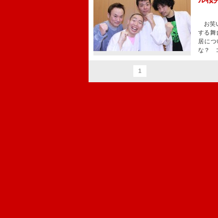
お笑い
する舞
居につ
な？ 
1