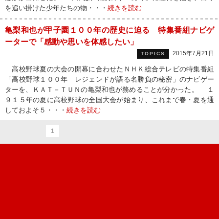
を追い掛けた少年たちの物・・・
続きを読む
亀梨和也が甲子園１００年の歴史に迫る 特集番組ナビゲ
ーターで「感動や思いを体感したい」
2015年7月21日
TOPICS
高校野球夏の大会の開幕に合わせたＮＨＫ総合テレビの特集番組
「高校野球１００年 レジェンドが語る名勝負の秘密」のナビゲー
ターを、ＫＡＴ－ＴＵＮの亀梨和也が務めることが分かった。 １
９１５年の夏に高校野球の全国大会が始まり、これまで春・夏を通
しておよそ５・・・
続きを読む
1