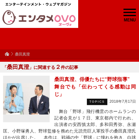
MENU
桑田真澄
桑田真澄
２
「
」に関連する
件の記事
桑田真澄、俳優たちに“野球指導”
舞台でも「伝わってくる感動は同
じ」
2018年7月17日
TOPICS
舞台「野球」飛行機雲のホームランの
記者会見が１７日、東京都内で行われ、
出演者の安西慎太郎、多和田秀弥、永瀬
匡、小野塚勇人、野球監修を務めた元読売巨人軍投手の桑田真澄氏
ほかが出席した。 本作は、戦禍の中「野球」に憧れを抱き、白球