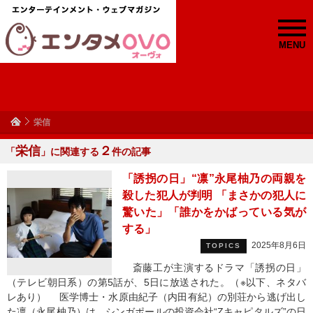
MENU
栄信
栄信
２
「
」に関連する
件の記事
「誘拐の日」“凛”永尾柚乃の両親を
殺した犯人が判明 「まさかの犯人に
驚いた」「誰かをかばっている気が
する」
2025年8月6日
TOPICS
斎藤工が主演するドラマ「誘拐の日」
（テレビ朝日系）の第5話が、5日に放送された。（※以下、ネタバ
レあり） 医学博士・水原由紀子（内田有紀）の別荘から逃げ出し
た凛（永尾柚乃）は、シンガポールの投資会社“Zキャピタルズ”の日