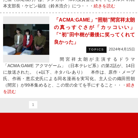
本支部長・ケビン福住（鈴木浩介）につ・・・
続きを読む
「ACMA:GAME」“照朝”間宮祥太朗
の真っすぐさが「カッコいい」
「“初”田中樹が最後に笑ってくれて
良かった」
2024年4月15日
TOPICS
間宮祥太朗が主演するドラマ
「ACMA:GAME アクマゲーム」（日本テレビ系）の第2話が、14日
に放送された。（※以下、ネタバレあり） 本作は、原作・メーブ
氏、作画・恵広史氏による同名漫画を実写化。主人公の織田照朝
（間宮）が99本集めると、この世の全てを手にすること・・・
続き
を読む
1