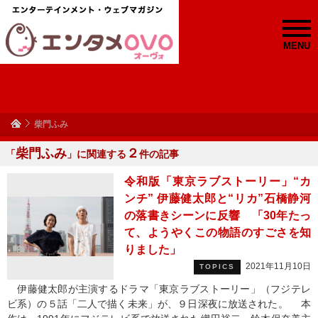
MENU
柴門ふみ
柴門ふみ
２
「
」に関連する
件の記事
令和版「東京ラブストーリー」“カ
ンチ” 伊藤健太郎と“リカ”石橋静河
の落書きシーンに反響 「30年たっ
て、ようやくこの物語のすごさを知
りました」
2021年11月10日
TOPICS
伊藤健太郎が主演するドラマ「東京ラブストーリー」（フジテレ
ビ系）の５話「二人で描く未来」が、９日深夜に放送された。 本