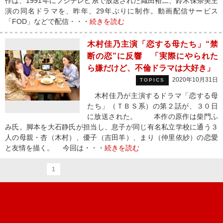
作は、1991年にフジテレビ系で放送された織田裕二、鈴木保奈美主
演の同名ドラマを、昨年、29年ぶりに制作。動画配信サービス
「FOD」などで配信・・・
続きを読む
木村佳乃主演「恋する母たち」“禁
断の恋”に反響 「実際にやられた
ら嫌だけど、不倫ドラマは大好き」
2020年10月31日
TOPICS
木村佳乃が主演するドラマ「恋する母
たち」（ＴＢＳ系）の第２話が、３０日
に放送された。 本作の原作は柴門ふ
み氏。脚本を大石静氏が担当し、息子が同じ有名私立学校に通う３
人の母親・杏（木村）、優子（吉田羊）、まり（仲里依紗）の恋愛
と友情を描く。 今回は・・・
続きを読む
1