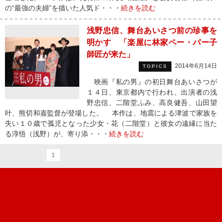
の“最強の夫婦”を描いた人気ド・・・
続きを読む
浅野忠信、舞台あいさつ前の珍事を
明かす 「楽屋に林家ペー・パー子
師匠が来た」
2014年6月14日
TOPICS
映画『私の男』の初日舞台あいさつが
１４日、東京都内で行われ、出演者の浅
野忠信、二階堂ふみ、高良健吾、山田望
叶、熊切和嘉監督が登場した。 本作は、地震による津波で家族を
失い１０歳で孤児となった少女・花（二階堂）と彼女の遠縁に当た
る淳悟（浅野）が、寄り添・・・
続きを読む
1