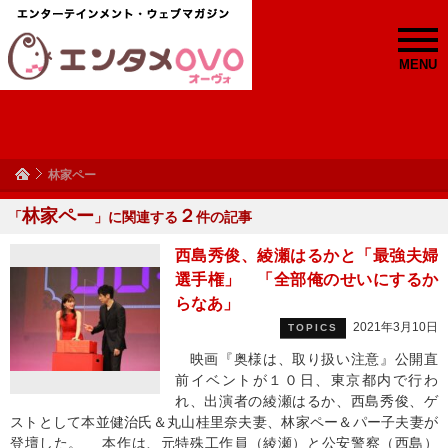
MENU
林家ペー
林家ペー
２
「
」に関連する
件の記事
西島秀俊、綾瀬はるかと「最強夫婦
選手権」 「全部俺のせいにするか
らなあ」
2021年3月10日
TOPICS
映画『奥様は、取り扱い注意』公開直
前イベントが１０日、東京都内で行わ
れ、出演者の綾瀬はるか、西島秀俊、ゲ
ストとして本並健治氏＆丸山桂里奈夫妻、林家ペー＆パー子夫妻が
登壇した。 本作は、元特殊工作員（綾瀬）と公安警察（西島）