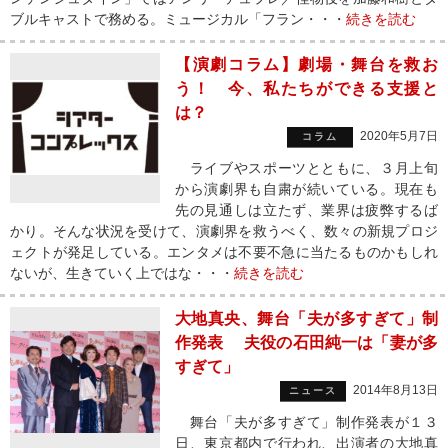
ブルキャストで務める。ミュージカル「フラン・・・
続きを読む
【演劇コラム】劇場・舞台を救お
う！ 今、私たちができる支援と
は？
2020年5月7日
コラム
ライブやスポーツとともに、３月上旬
から演劇界も自粛が続いている。現在も
先の見通しは立たず、業界は疲弊するば
かり。そんな状況を受けて、演劇界を救うべく、数々の新規プロジ
ェクトが発足している。エンタメは不要不急に当たるものかもしれ
ないが、生きていく上ではな・・・
続きを読む
大地真央、舞台「夫が多すぎて」制
作発表 夫役の石田純一は「妻が多
すぎて」
2014年8月13日
ニュース
舞台「夫が多すぎて」制作発表が１３
日、東京都内で行われ、出演者の大地真