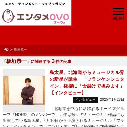
MENU
板垣恭一
板垣恭一
３
「
」に関連する
件の記事
島太星、北海道からミュージカル界
の新星が誕生 「フランケンシュタ
イン」抜擢に「命懸けで挑みます」
【インタビュー】
2025年1月23日
インタビュー
北海道を中心に活躍するボーイズグル
ープ「NORD」のメンバーで、近年は数々のミュージカル作品にも
出演している島太星。4月10日から上演されるミュージカル「フラ
ンケンシュタイン」ではアンリ・デュプレ／怪物役を加藤和樹とダ